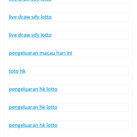
live draw sdy lotto
live draw sdy lotto
pengeluaran macau hari ini
toto hk
pengeluaran hk lotto
pengeluaran hk lotto
pengeluaran hk lotto