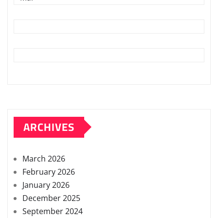
ARCHIVES
March 2026
February 2026
January 2026
December 2025
September 2024