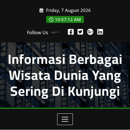
Skip
Friday, 7 August 2026
to
content
10:57:13 AM
Follow Us
Informasi Berbagai
Wisata Dunia Yang
Sering Di Kunjungi