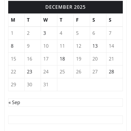
DECEMBER 2025
M
T
W
T
F
S
S
1
2
3
4
5
6
7
8
9
10
11
12
13
14
15
16
17
18
19
20
21
22
23
24
25
26
27
28
29
30
31
« Sep