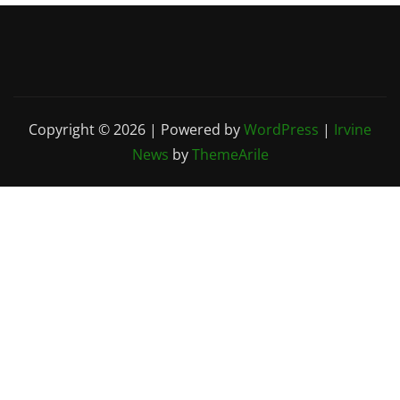
Copyright © 2026 | Powered by
WordPress
|
Irvine
News
by
ThemeArile