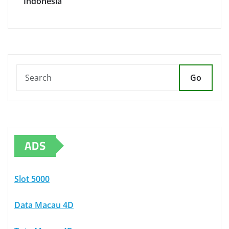
Indonesia
Go
ADS
Slot 5000
Data Macau 4D