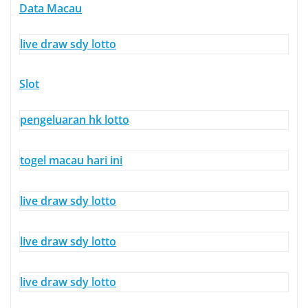
Data Macau
live draw sdy lotto
Slot
pengeluaran hk lotto
togel macau hari ini
live draw sdy lotto
live draw sdy lotto
live draw sdy lotto