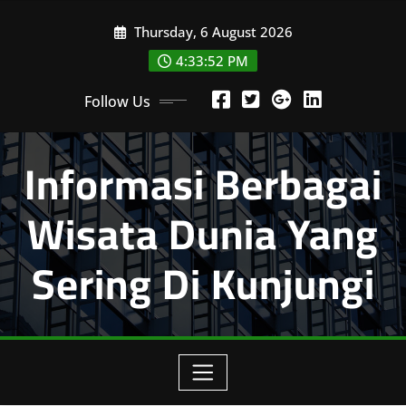
Skip
Thursday, 6 August 2026
to
content
4:33:53 PM
Follow Us
Informasi Berbagai
Wisata Dunia Yang
Sering Di Kunjungi