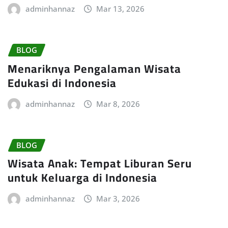
adminhannaz
Mar 13, 2026
BLOG
Menariknya Pengalaman Wisata
Edukasi di Indonesia
adminhannaz
Mar 8, 2026
BLOG
Wisata Anak: Tempat Liburan Seru
untuk Keluarga di Indonesia
adminhannaz
Mar 3, 2026