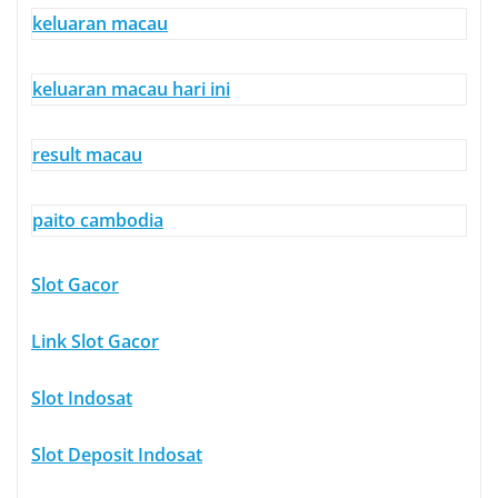
keluaran macau
keluaran macau hari ini
result macau
paito cambodia
Slot Gacor
Link Slot Gacor
Slot Indosat
Slot Deposit Indosat