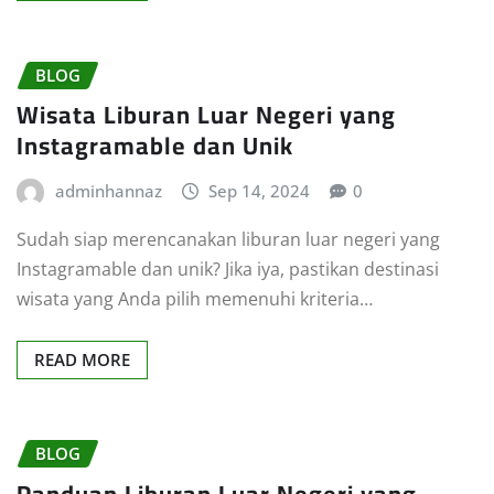
BLOG
Wisata Liburan Luar Negeri yang
Instagramable dan Unik
adminhannaz
Sep 14, 2024
0
Sudah siap merencanakan liburan luar negeri yang
Instagramable dan unik? Jika iya, pastikan destinasi
wisata yang Anda pilih memenuhi kriteria…
READ MORE
BLOG
Panduan Liburan Luar Negeri yang