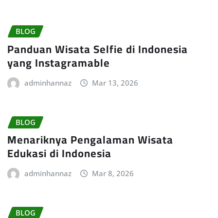
BLOG
Panduan Wisata Selfie di Indonesia
yang Instagramable
adminhannaz
Mar 13, 2026
BLOG
Menariknya Pengalaman Wisata
Edukasi di Indonesia
adminhannaz
Mar 8, 2026
BLOG