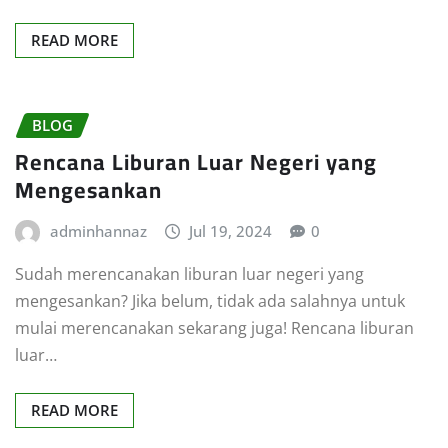
READ MORE
BLOG
Rencana Liburan Luar Negeri yang
Mengesankan
adminhannaz
Jul 19, 2024
0
Sudah merencanakan liburan luar negeri yang
mengesankan? Jika belum, tidak ada salahnya untuk
mulai merencanakan sekarang juga! Rencana liburan
luar…
READ MORE