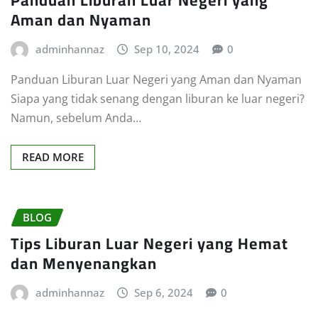
Aman dan Nyaman
adminhannaz
Sep 10, 2024
0
Panduan Liburan Luar Negeri yang Aman dan Nyaman
Siapa yang tidak senang dengan liburan ke luar negeri?
Namun, sebelum Anda…
READ MORE
BLOG
Tips Liburan Luar Negeri yang Hemat
dan Menyenangkan
adminhannaz
Sep 6, 2024
0