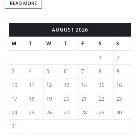
READ MORE
AUGUST 2026
M
T
W
T
F
S
S
1
2
3
4
5
6
7
8
9
10
11
12
13
14
15
16
17
18
19
20
21
22
23
24
25
26
27
28
29
30
31