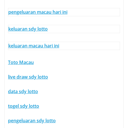
pengeluaran macau hari ini
keluaran sdy lotto
keluaran macau hari ini
Toto Macau
live draw sdy lotto
data sdy lotto
togel sdy lotto
pengeluaran sdy lotto