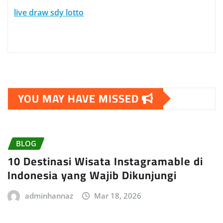
live draw sdy lotto
YOU MAY HAVE MISSED
BLOG
10 Destinasi Wisata Instagramable di
Indonesia yang Wajib Dikunjungi
adminhannaz
Mar 18, 2026