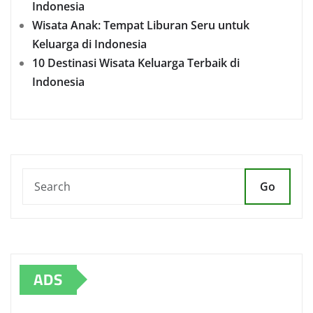
Indonesia
Wisata Anak: Tempat Liburan Seru untuk
Keluarga di Indonesia
10 Destinasi Wisata Keluarga Terbaik di
Indonesia
Go
ADS