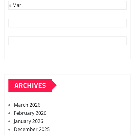
« Mar
ARCHIVES
March 2026
February 2026
January 2026
December 2025