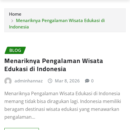
Home
Menariknya Pengalaman Wisata Edukasi di
Indonesia
BLOG
Menariknya Pengalaman Wisata
Edukasi di Indonesia
adminhannaz
Mar 8, 2026
0
Menariknya Pengalaman Wisata Edukasi di Indonesia
memang tidak bisa diragukan lagi. Indonesia memiliki
beragam destinasi wisata edukasi yang menawarkan
pengalaman…