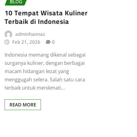
BLOG
10 Tempat Wisata Kuliner
Terbaik di Indonesia
adminhannaz
Feb 21, 2026
0
Indonesia memang dikenal sebagai
surganya kuliner, dengan berbagai
macam hidangan lezat yang
menggugah selera. Salah satu cara
terbaik untuk menikmati…
READ MORE