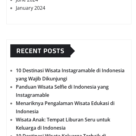
January 2024
RECENT POSTS
10 Destinasi Wisata Instagramable di Indonesia
yang Wajib Dikunjungi
Panduan Wisata Selfie di Indonesia yang
Instagramable
Menariknya Pengalaman Wisata Edukasi di
Indonesia
Wisata Anak: Tempat Liburan Seru untuk
Keluarga di Indonesia