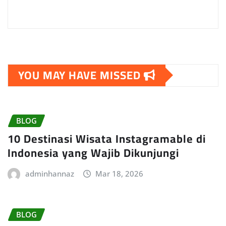
YOU MAY HAVE MISSED
BLOG
10 Destinasi Wisata Instagramable di
Indonesia yang Wajib Dikunjungi
adminhannaz
Mar 18, 2026
BLOG