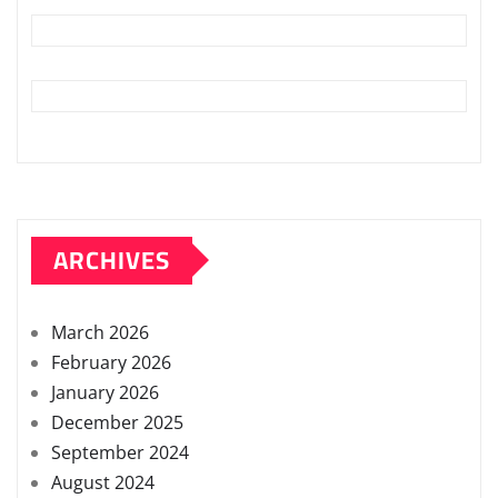
ARCHIVES
March 2026
February 2026
January 2026
December 2025
September 2024
August 2024