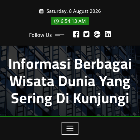
Skip
Saturday, 8 August 2026
to
content
6:54:14 AM
Follow Us
Informasi Berbagai
Wisata Dunia Yang
Sering Di Kunjungi