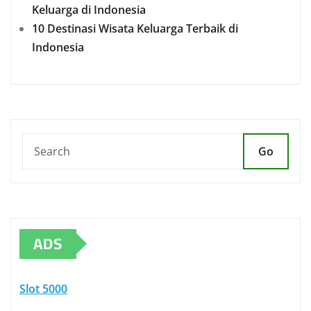
Keluarga di Indonesia
10 Destinasi Wisata Keluarga Terbaik di
Indonesia
Go
ADS
Slot 5000