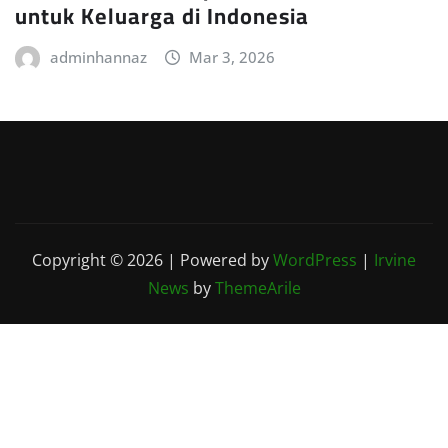
untuk Keluarga di Indonesia
adminhannaz
Mar 3, 2026
Copyright © 2026 | Powered by
WordPress
|
Irvine
News
by
ThemeArile