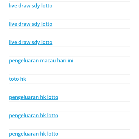
live draw sdy lotto
live draw sdy lotto
live draw sdy lotto
pengeluaran macau hari ini
toto hk
pengeluaran hk lotto
pengeluaran hk lotto
pengeluaran hk lotto