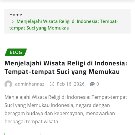
Home
Menjelajahi Wisata Religi di Indonesia: Tempat-
tempat Suci yang Memukau
BLOG
Menjelajahi Wisata Religi di Indonesia:
Tempat-tempat Suci yang Memukau
adminhannaz
Feb 16, 2026
0
Menjelajahi Wisata Religi di Indonesia: Tempat-tempat
Suci yang Memukau Indonesia, negara dengan
beragam budaya dan kepercayaan, menawarkan
berbagai tempat wisata…