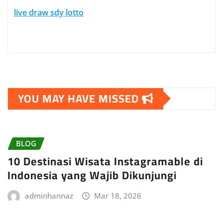
live draw sdy lotto
YOU MAY HAVE MISSED
BLOG
10 Destinasi Wisata Instagramable di
Indonesia yang Wajib Dikunjungi
adminhannaz
Mar 18, 2026