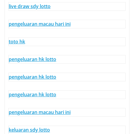
live draw sdy lotto
pengeluaran macau hari ini
toto hk
pengeluaran hk lotto
pengeluaran hk lotto
pengeluaran hk lotto
pengeluaran macau hari ini
keluaran sdy lotto