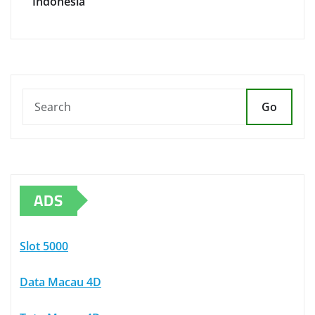
Indonesia
Go
ADS
Slot 5000
Data Macau 4D