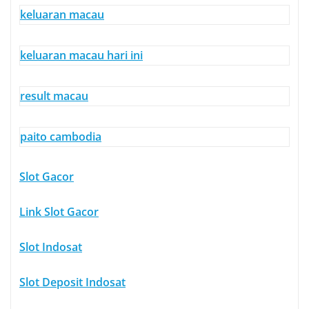
keluaran macau
keluaran macau hari ini
result macau
paito cambodia
Slot Gacor
Link Slot Gacor
Slot Indosat
Slot Deposit Indosat