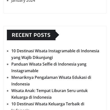
January 2024
RECENT POSTS
10 Destinasi Wisata Instagramable di Indonesia
yang Wajib Dikunjungi
Panduan Wisata Selfie di Indonesia yang
Instagramable
Menariknya Pengalaman Wisata Edukasi di
Indonesia
Wisata Anak: Tempat Liburan Seru untuk
Keluarga di Indonesia
10 Destinasi Wisata Keluarga Terbaik di