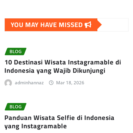
YOU MAY HAVE MISSED
BLOG
10 Destinasi Wisata Instagramable di
Indonesia yang Wajib Dikunjungi
adminhannaz
Mar 18, 2026
BLOG
Panduan Wisata Selfie di Indonesia
yang Instagramable