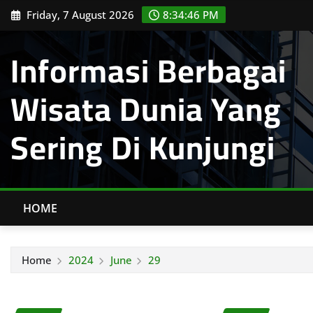
Skip
Friday, 7 August 2026
8:34:47 PM
to
content
Informasi Berbagai
Wisata Dunia Yang
Sering Di Kunjungi
HOME
Home
2024
June
29