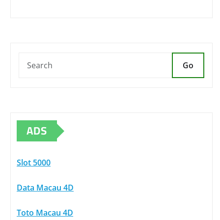
Go
ADS
Slot 5000
Data Macau 4D
Toto Macau 4D