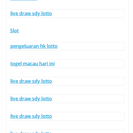
live draw sdy lotto
Slot
pengeluaran hk lotto
togel macau hari ini
live draw sdy lotto
live draw sdy lotto
live draw sdy lotto