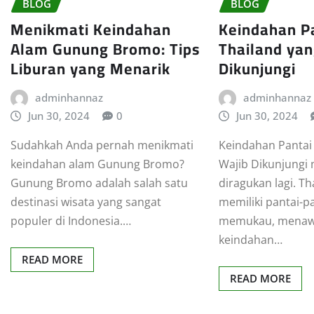
BLOG
BLOG
Menikmati Keindahan
Keindahan Pa
Alam Gunung Bromo: Tips
Thailand yan
Liburan yang Menarik
Dikunjungi
adminhannaz
adminhannaz
Jun 30, 2024
0
Jun 30, 2024
Sudahkah Anda pernah menikmati
Keindahan Pantai 
keindahan alam Gunung Bromo?
Wajib Dikunjungi
Gunung Bromo adalah salah satu
diragukan lagi. Th
destinasi wisata yang sangat
memiliki pantai-p
populer di Indonesia.…
memukau, menaw
keindahan…
READ MORE
READ MORE