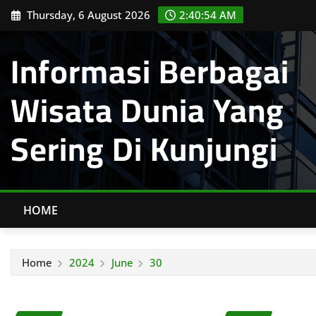
Skip
Thursday, 6 August 2026
2:40:55 AM
to
content
Informasi Berbagai
Wisata Dunia Yang
Sering Di Kunjungi
HOME
Home
2024
June
30