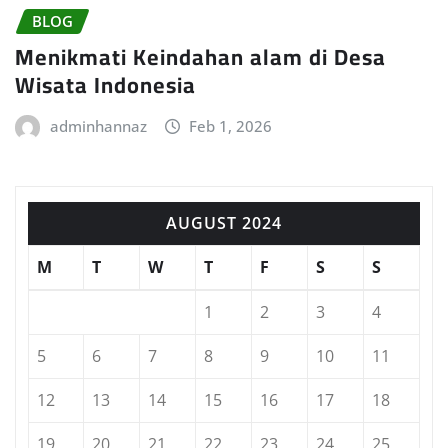
BLOG
Menikmati Keindahan alam di Desa
Wisata Indonesia
adminhannaz
Feb 1, 2026
AUGUST 2024
M
T
W
T
F
S
S
1
2
3
4
5
6
7
8
9
10
11
12
13
14
15
16
17
18
19
20
21
22
23
24
25