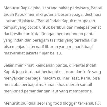
Menurut Bapak Joko, seorang pakar pariwisata, Pantai
Indah Kapuk memiliki potensi besar sebagai destinasi
liburan di Jakarta. “Pantai Indah Kapuk merupakan
tempat yang cocok untuk berlibur dan melepas penat
dari kesibukan kota. Dengan pemandangan pantai
yang indah dan beragam fasilitas yang tersedia, PIK
bisa menjadi alternatif liburan yang menarik bagi
masyarakat Jakarta,” ujar beliau.
Selain menikmati keindahan pantai, di Pantai Indah
Kapuk juga terdapat berbagai restoran dan kafe yang
menyajikan berbagai macam kuliner lezat. Kamu bisa
mencoba berbagai makanan khas daerah sambil
menikmati pemandangan laut yang mempesona.
Menurut Ibu Rina, seorang food blogger terkenal, PIK