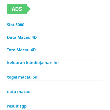
ADS
Slot 5000
Data Macau 4D
Toto Macau 4D
keluaran kamboja hari ini
togel macau 5d
data macau
result sgp