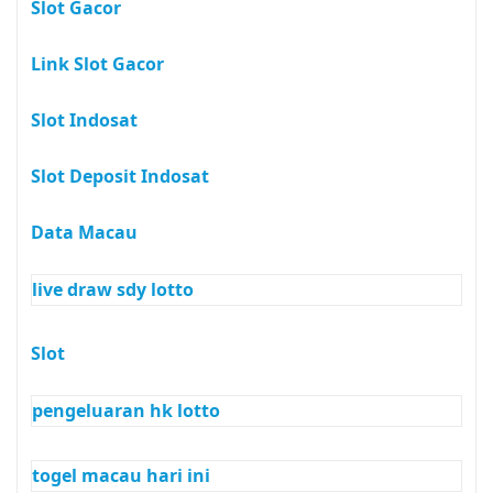
Slot Gacor
Link Slot Gacor
Slot Indosat
Slot Deposit Indosat
Data Macau
live draw sdy lotto
Slot
pengeluaran hk lotto
togel macau hari ini