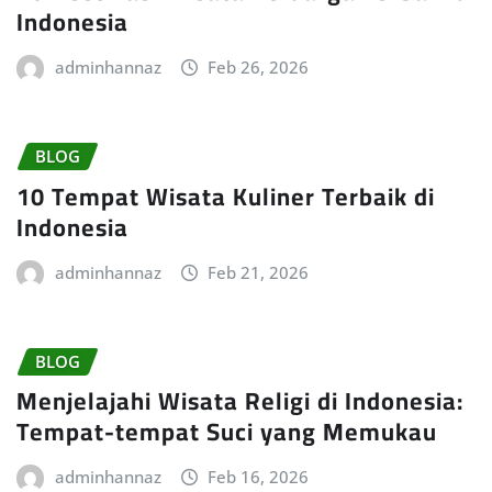
Indonesia
adminhannaz
Feb 26, 2026
BLOG
10 Tempat Wisata Kuliner Terbaik di
Indonesia
adminhannaz
Feb 21, 2026
BLOG
Menjelajahi Wisata Religi di Indonesia:
Tempat-tempat Suci yang Memukau
adminhannaz
Feb 16, 2026