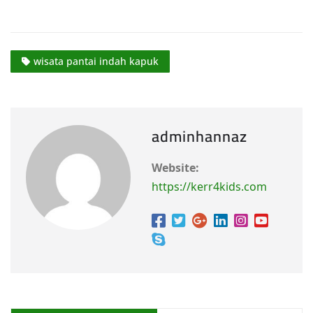
wisata pantai indah kapuk
adminhannaz
Website:
https://kerr4kids.com