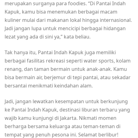
merupakan surganya para foodies. “Di Pantai Indah
Kapuk, kamu bisa menemukan berbagai macam
kuliner mulai dari makanan lokal hingga internasional.
Jadi jangan lupa untuk mencicipi berbagai hidangan
lezat yang ada di sini ya,” kata beliau.
Tak hanya itu, Pantai Indah Kapuk juga memiliki
berbagai fasilitas rekreasi seperti water sports, kolam
renang, dan taman bermain untuk anak-anak. Kamu
bisa bermain air, berjemur di tepi pantai, atau sekadar
bersantai menikmati keindahan alam.
Jadi, jangan lewatkan kesempatan untuk berkunjung
ke Pantai Indah Kapuk, destinasi liburan terbaru yang
wajib kamu kunjungi di Jakarta. Nikmati momen
berharga bersama keluarga atau teman-teman di
tempat yang penuh pesona ini. Selamat berlibur!