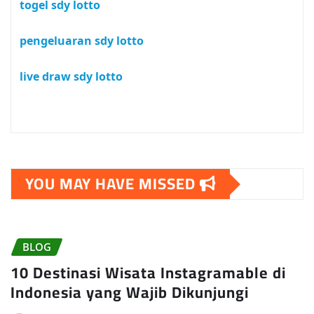
togel sdy lotto
pengeluaran sdy lotto
live draw sdy lotto
YOU MAY HAVE MISSED
BLOG
10 Destinasi Wisata Instagramable di
Indonesia yang Wajib Dikunjungi