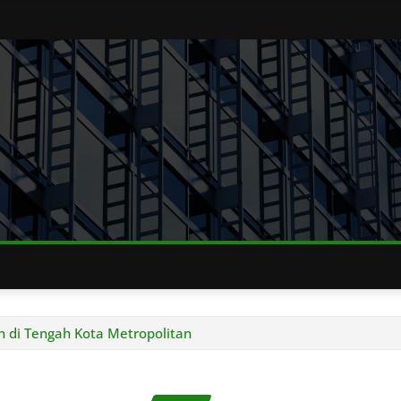
 di Tengah Kota Metropolitan