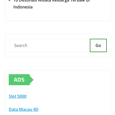
10 Destinasi Wisata Keluarga Terbaik di
Indonesia
Go
ADS
Slot 5000
Data Macau 4D