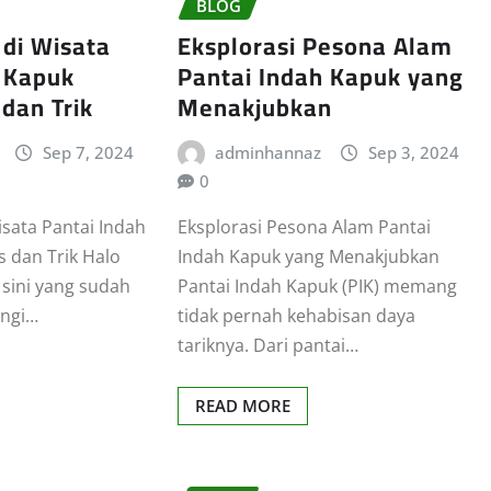
BLOG
 di Wisata
Eksplorasi Pesona Alam
h Kapuk
Pantai Indah Kapuk yang
 dan Trik
Menakjubkan
Sep 7, 2024
adminhannaz
Sep 3, 2024
0
isata Pantai Indah
Eksplorasi Pesona Alam Pantai
s dan Trik Halo
Indah Kapuk yang Menakjubkan
i sini yang sudah
Pantai Indah Kapuk (PIK) memang
ngi…
tidak pernah kehabisan daya
tariknya. Dari pantai…
READ MORE