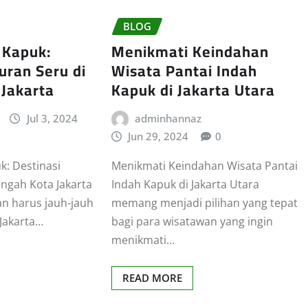
BLOG
 Kapuk:
Menikmati Keindahan
buran Seru di
Wisata Pantai Indah
 Jakarta
Kapuk di Jakarta Utara
Jul 3, 2024
adminhannaz
Jun 29, 2024
0
k: Destinasi
Menikmati Keindahan Wisata Pantai
engah Kota Jakarta
Indah Kapuk di Jakarta Utara
ran harus jauh-jauh
memang menjadi pilihan yang tepat
 Jakarta…
bagi para wisatawan yang ingin
menikmati…
READ MORE