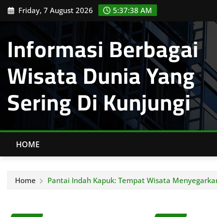
Skip
Friday, 7 August 2026
5:37:39 AM
to
content
Informasi Berbagai
Wisata Dunia Yang
Sering Di Kunjungi
HOME
Home
Pantai Indah Kapuk: Tempat Wisata Menyegarkan