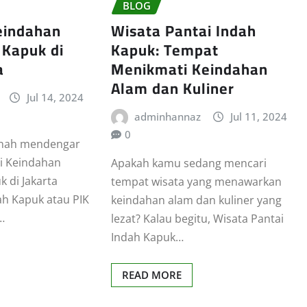
BLOG
eindahan
Wisata Pantai Indah
 Kapuk di
Kapuk: Tempat
a
Menikmati Keindahan
Alam dan Kuliner
Jul 14, 2024
adminhannaz
Jul 11, 2024
0
nah mendengar
si Keindahan
Apakah kamu sedang mencari
k di Jakarta
tempat wisata yang menawarkan
ah Kapuk atau PIK
keindahan alam dan kuliner yang
…
lezat? Kalau begitu, Wisata Pantai
Indah Kapuk…
READ MORE