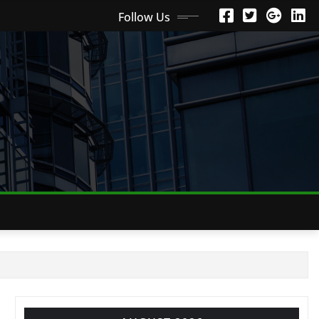
Follow Us