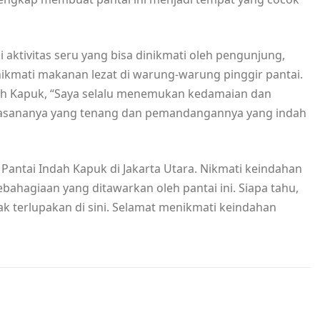
 aktivitas seru yang bisa dinikmati oleh pengunjung,
nikmati makanan lezat di warung-warung pinggir pantai.
dah Kapuk, “Saya selalu menemukan kedamaian dan
Suasananya yang tenang dan pemandangannya yang indah
Pantai Indah Kapuk di Jakarta Utara. Nikmati keindahan
hagiaan yang ditawarkan oleh pantai ini. Siapa tahu,
 terlupakan di sini. Selamat menikmati keindahan