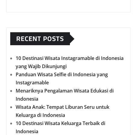
RECENT POSTS
10 Destinasi Wisata Instagramable di Indonesia
yang Wajib Dikunjungi
Panduan Wisata Selfie di Indonesia yang
Instagramable
Menariknya Pengalaman Wisata Edukasi di
Indonesia
Wisata Anak: Tempat Liburan Seru untuk
Keluarga di Indonesia
10 Destinasi Wisata Keluarga Terbaik di
Indonesia