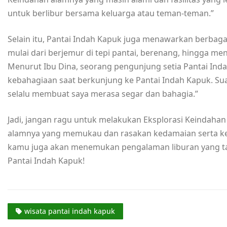
untuk berlibur bersama keluarga atau teman-teman.”
Selain itu, Pantai Indah Kapuk juga menawarkan berbagai
mulai dari berjemur di tepi pantai, berenang, hingga me
Menurut Ibu Dina, seorang pengunjung setia Pantai In
kebahagiaan saat berkunjung ke Pantai Indah Kapuk. 
selalu membuat saya merasa segar dan bahagia.”
Jadi, jangan ragu untuk melakukan Eksplorasi Keindahan 
alamnya yang memukau dan rasakan kedamaian serta keba
kamu juga akan menemukan pengalaman liburan yang tak
Pantai Indah Kapuk!
wisata pantai indah kapuk