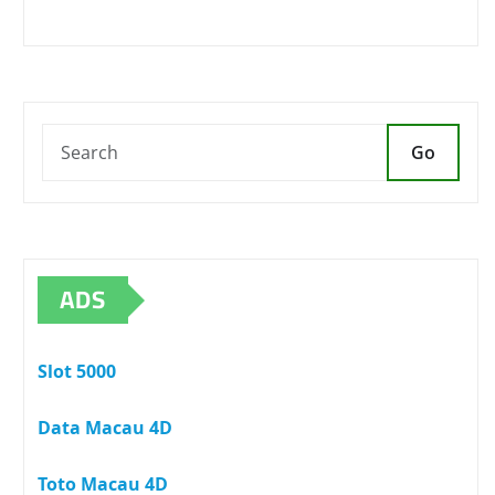
Go
ADS
Slot 5000
Data Macau 4D
Toto Macau 4D