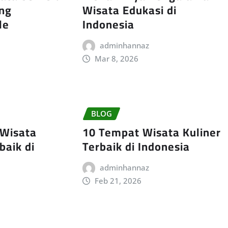
ang
Wisata Edukasi di
le
Indonesia
adminhannaz
Mar 8, 2026
BLOG
 Wisata
10 Tempat Wisata Kuliner
baik di
Terbaik di Indonesia
adminhannaz
Feb 21, 2026