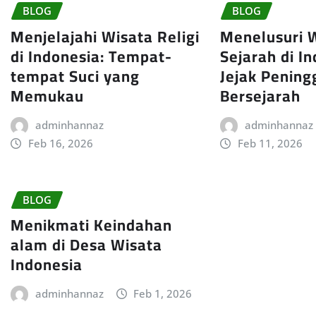
BLOG
BLOG
Menjelajahi Wisata Religi
Menelusuri 
di Indonesia: Tempat-
Sejarah di In
tempat Suci yang
Jejak Pening
Memukau
Bersejarah
adminhannaz
adminhannaz
Feb 16, 2026
Feb 11, 2026
BLOG
Menikmati Keindahan
alam di Desa Wisata
Indonesia
adminhannaz
Feb 1, 2026