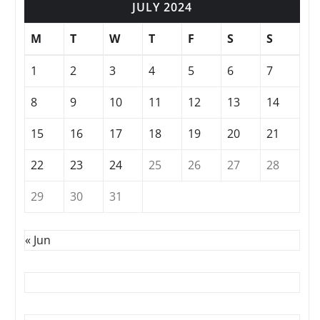
JULY 2024
M
T
W
T
F
S
S
1
2
3
4
5
6
7
8
9
10
11
12
13
14
15
16
17
18
19
20
21
22
23
24
25
26
27
28
29
30
31
« Jun