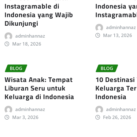
Instagramable di
Indonesia y
Indonesia yang Wajib
Instagramab
Dikunjungi
adminhannaz
Mar 13, 2026
adminhannaz
Mar 18, 2026
BLOG
BLOG
Wisata Anak: Tempat
10 Destinasi
Liburan Seru untuk
Keluarga Ter
Keluarga di Indonesia
Indonesia
adminhannaz
adminhannaz
Mar 3, 2026
Feb 26, 2026