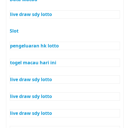
live draw sdy lotto
Slot
pengeluaran hk lotto
togel macau hari ini
live draw sdy lotto
live draw sdy lotto
live draw sdy lotto