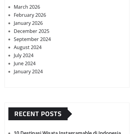
March 2026
February 2026
January 2026
December 2025
September 2024
August 2024
July 2024
June 2024
January 2024
RECENT POSTS
10 Destinasi Wisata Instagramable di Indonesia