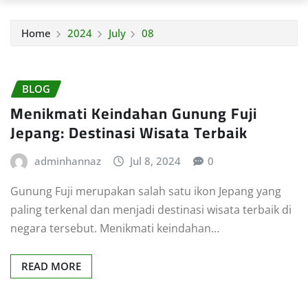
Home
2024
July
08
BLOG
Menikmati Keindahan Gunung Fuji
Jepang: Destinasi Wisata Terbaik
adminhannaz
Jul 8, 2024
0
Gunung Fuji merupakan salah satu ikon Jepang yang
paling terkenal dan menjadi destinasi wisata terbaik di
negara tersebut. Menikmati keindahan…
READ MORE