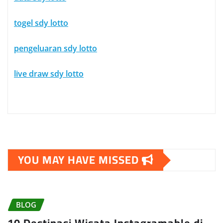
togel sdy lotto
pengeluaran sdy lotto
live draw sdy lotto
YOU MAY HAVE MISSED
BLOG
10 Destinasi Wisata Instagramable di