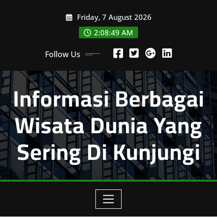
Skip
Friday, 7 August 2026
to
content
2:08:50 AM
Follow Us
Informasi Berbagai
Wisata Dunia Yang
Sering Di Kunjungi