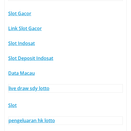
Slot Gacor
Link Slot Gacor
Slot Indosat
Slot Deposit Indosat
Data Macau
live draw sdy lotto
Slot
pengeluaran hk lotto