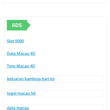
ADS
Slot 5000
Data Macau 4D
Toto Macau 4D
keluaran kamboja hari ini
togel macau 5d
data macau