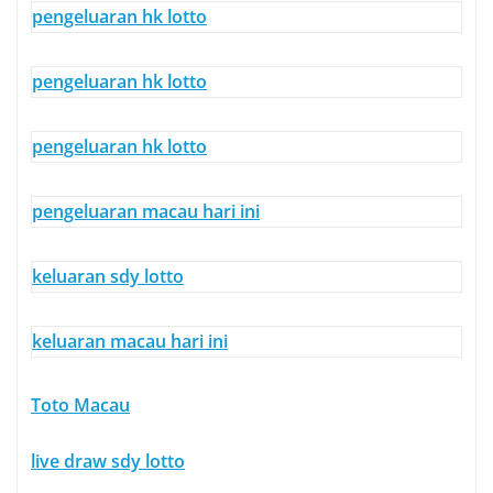
pengeluaran hk lotto
pengeluaran hk lotto
pengeluaran hk lotto
pengeluaran macau hari ini
keluaran sdy lotto
keluaran macau hari ini
Toto Macau
live draw sdy lotto