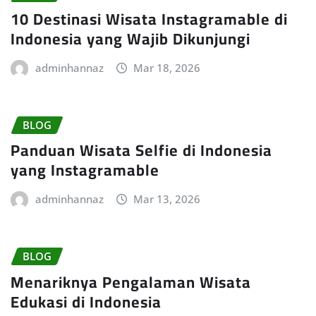
10 Destinasi Wisata Instagramable di
Indonesia yang Wajib Dikunjungi
adminhannaz
Mar 18, 2026
BLOG
Panduan Wisata Selfie di Indonesia
yang Instagramable
adminhannaz
Mar 13, 2026
BLOG
Menariknya Pengalaman Wisata
Edukasi di Indonesia