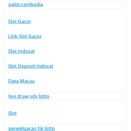
paito cambodia
Slot Gacor
Link Slot Gacor
Slot Indosat
Slot Deposit Indosat
Data Macau
live draw sdy lotto
Slot
pengeluaran hk lotto