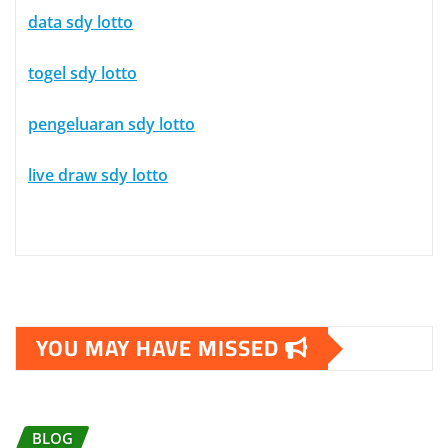
data sdy lotto
togel sdy lotto
pengeluaran sdy lotto
live draw sdy lotto
YOU MAY HAVE MISSED
BLOG