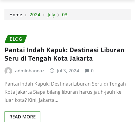
Home
2024
July
03
BLOG
Pantai Indah Kapuk: Destinasi Liburan
Seru di Tengah Kota Jakarta
adminhannaz
Jul 3, 2024
0
Pantai Indah Kapuk: Destinasi Liburan Seru di Tengah
Kota Jakarta Siapa bilang liburan harus jauh-jauh ke
luar kota? Kini, Jakarta…
READ MORE