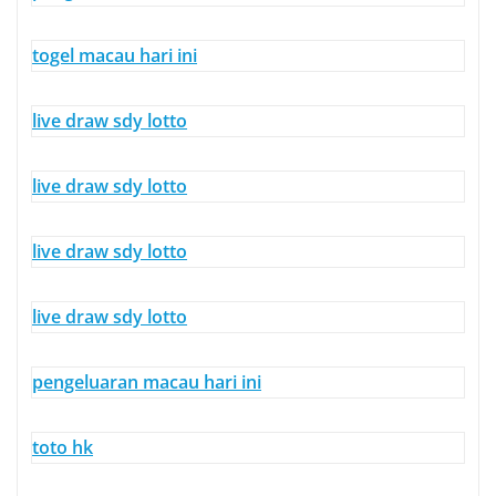
togel macau hari ini
live draw sdy lotto
live draw sdy lotto
live draw sdy lotto
live draw sdy lotto
pengeluaran macau hari ini
toto hk