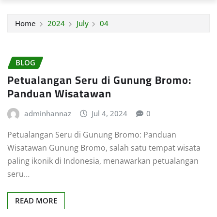
Home
2024
July
04
BLOG
Petualangan Seru di Gunung Bromo:
Panduan Wisatawan
adminhannaz
Jul 4, 2024
0
Petualangan Seru di Gunung Bromo: Panduan
Wisatawan Gunung Bromo, salah satu tempat wisata
paling ikonik di Indonesia, menawarkan petualangan
seru…
READ MORE