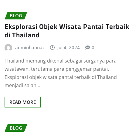
BLOG
Eksplorasi Objek Wisata Pantai Terbaik
di Thailand
adminhannaz
Jul 4, 2024
0
Thailand memang dikenal sebagai surganya para
wisatawan, terutama para penggemar pantai.
Eksplorasi objek wisata pantai terbaik di Thailand
menjadi salah…
READ MORE
BLOG