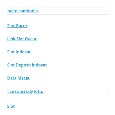
paito cambodia
Slot Gacor
Link Slot Gacor
Slot Indosat
Slot Deposit Indosat
Data Macau
live draw sdy lotto
Slot