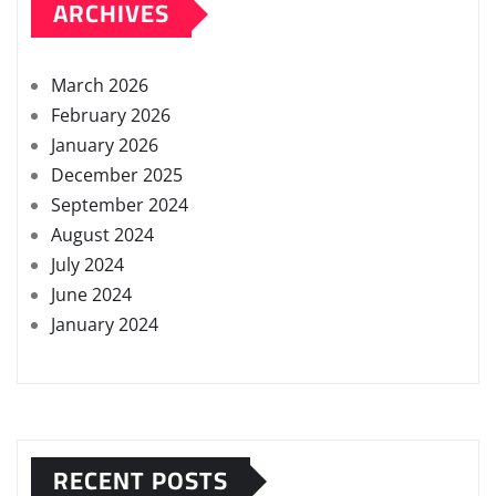
ARCHIVES
March 2026
February 2026
January 2026
December 2025
September 2024
August 2024
July 2024
June 2024
January 2024
RECENT POSTS