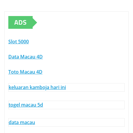
ADS
Slot 5000
Data Macau 4D
Toto Macau 4D
keluaran kamboja hari ini
togel macau 5d
data macau