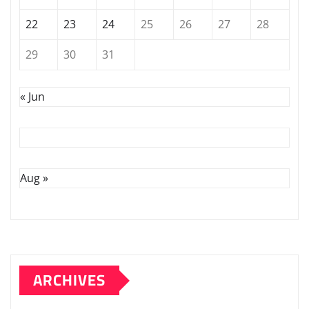
22
23
24
25
26
27
28
29
30
31
« Jun
Aug »
ARCHIVES