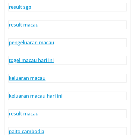
result sgp
result macau
pengeluaran macau
togel macau hari ini
keluaran macau
keluaran macau hari ini
result macau
paito cambodia