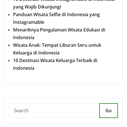
yang Wajib Dikunjungi
Panduan Wisata Selfie di Indonesia yang
Instagramable
Menariknya Pengalaman Wisata Edukasi di
Indonesia
Wisata Anak: Tempat Liburan Seru untuk
Keluarga di Indonesia
10 Destinasi Wisata Keluarga Terbaik di
Indonesia
Go