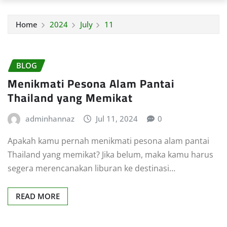
Home
2024
July
11
BLOG
Menikmati Pesona Alam Pantai
Thailand yang Memikat
adminhannaz
Jul 11, 2024
0
Apakah kamu pernah menikmati pesona alam pantai
Thailand yang memikat? Jika belum, maka kamu harus
segera merencanakan liburan ke destinasi…
READ MORE