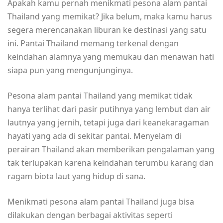
Apakah kamu pernah menikmati pesona alam pantai
Thailand yang memikat? Jika belum, maka kamu harus
segera merencanakan liburan ke destinasi yang satu
ini. Pantai Thailand memang terkenal dengan
keindahan alamnya yang memukau dan menawan hati
siapa pun yang mengunjunginya.
Pesona alam pantai Thailand yang memikat tidak
hanya terlihat dari pasir putihnya yang lembut dan air
lautnya yang jernih, tetapi juga dari keanekaragaman
hayati yang ada di sekitar pantai. Menyelam di
perairan Thailand akan memberikan pengalaman yang
tak terlupakan karena keindahan terumbu karang dan
ragam biota laut yang hidup di sana.
Menikmati pesona alam pantai Thailand juga bisa
dilakukan dengan berbagai aktivitas seperti