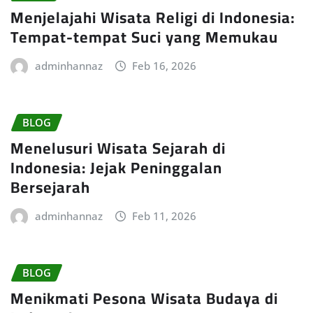
Menjelajahi Wisata Religi di Indonesia:
Tempat-tempat Suci yang Memukau
adminhannaz
Feb 16, 2026
BLOG
Menelusuri Wisata Sejarah di
Indonesia: Jejak Peninggalan
Bersejarah
adminhannaz
Feb 11, 2026
BLOG
Menikmati Pesona Wisata Budaya di