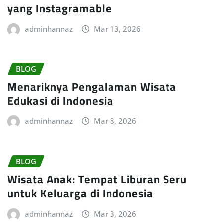
yang Instagramable
adminhannaz
Mar 13, 2026
BLOG
Menariknya Pengalaman Wisata
Edukasi di Indonesia
adminhannaz
Mar 8, 2026
BLOG
Wisata Anak: Tempat Liburan Seru
untuk Keluarga di Indonesia
adminhannaz
Mar 3, 2026