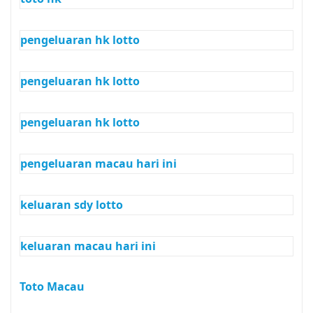
pengeluaran hk lotto
pengeluaran hk lotto
pengeluaran hk lotto
pengeluaran macau hari ini
keluaran sdy lotto
keluaran macau hari ini
Toto Macau