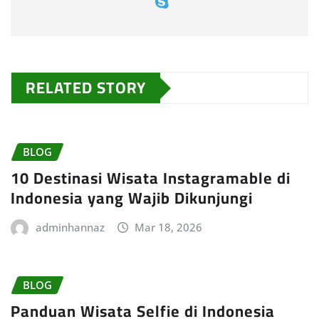
RELATED STORY
BLOG
10 Destinasi Wisata Instagramable di
Indonesia yang Wajib Dikunjungi
adminhannaz
Mar 18, 2026
BLOG
Panduan Wisata Selfie di Indonesia