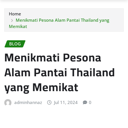
Home
Menikmati Pesona Alam Pantai Thailand yang
Memikat
BLOG
Menikmati Pesona
Alam Pantai Thailand
yang Memikat
adminhannaz
Jul 11, 2024
0