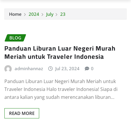
Home
2024
July
23
BLOG
Panduan Liburan Luar Negeri Murah
Meriah untuk Traveler Indonesia
adminhannaz
Jul 23, 2024
0
Panduan Liburan Luar Negeri Murah Meriah untuk
Traveler Indonesia Halo traveler Indonesia! Siapa di
antara kalian yang sudah merencanakan liburan…
READ MORE