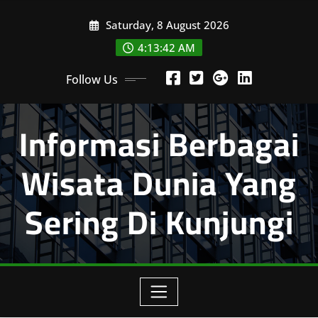
Skip
Saturday, 8 August 2026
to
content
4:13:43 AM
Follow Us
Informasi Berbagai
Wisata Dunia Yang
Sering Di Kunjungi