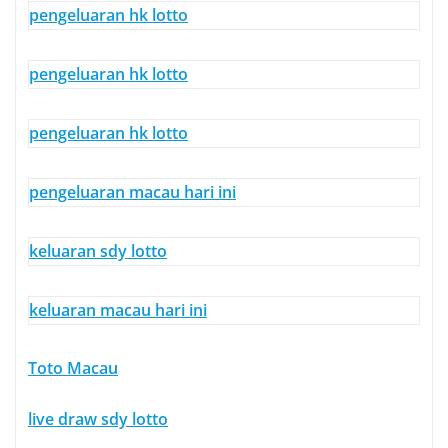
pengeluaran hk lotto
pengeluaran hk lotto
pengeluaran hk lotto
pengeluaran macau hari ini
keluaran sdy lotto
keluaran macau hari ini
Toto Macau
live draw sdy lotto