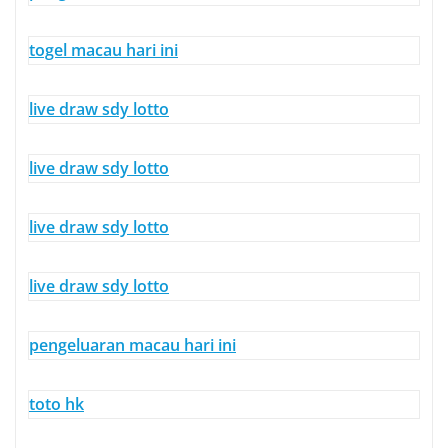
togel macau hari ini
live draw sdy lotto
live draw sdy lotto
live draw sdy lotto
live draw sdy lotto
pengeluaran macau hari ini
toto hk