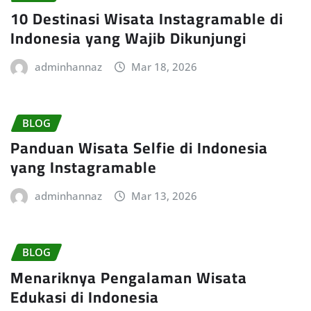
10 Destinasi Wisata Instagramable di
Indonesia yang Wajib Dikunjungi
adminhannaz
Mar 18, 2026
BLOG
Panduan Wisata Selfie di Indonesia
yang Instagramable
adminhannaz
Mar 13, 2026
BLOG
Menariknya Pengalaman Wisata
Edukasi di Indonesia