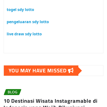
togel sdy lotto
pengeluaran sdy lotto
live draw sdy lotto
YOU MAY HAVE MISSED
BLOG
10 Destinasi Wisata Instagramable di