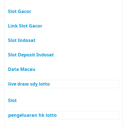
Slot Gacor
Link Slot Gacor
Slot Indosat
Slot Deposit Indosat
Data Macau
live draw sdy lotto
Slot
pengeluaran hk lotto