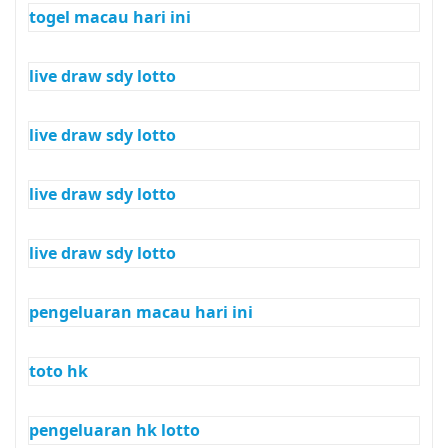
togel macau hari ini
live draw sdy lotto
live draw sdy lotto
live draw sdy lotto
live draw sdy lotto
pengeluaran macau hari ini
toto hk
pengeluaran hk lotto