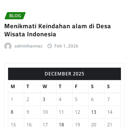
BLOG
Menikmati Keindahan alam di Desa
Wisata Indonesia
adminhannaz
Feb 1, 2026
DECEMBER 2025
M
T
W
T
F
S
S
1
2
3
4
5
6
7
8
9
10
11
12
13
14
15
16
17
18
19
20
21