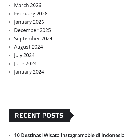
March 2026
February 2026
January 2026
December 2025
September 2024
August 2024
July 2024
June 2024
January 2024
RECENT POSTS
10 Destinasi Wisata Instagramable di Indonesia