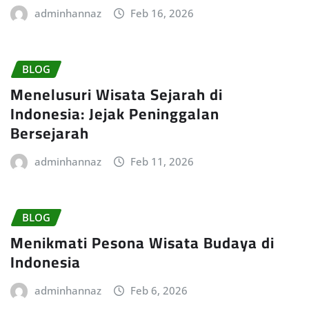
adminhannaz
Feb 16, 2026
BLOG
Menelusuri Wisata Sejarah di
Indonesia: Jejak Peninggalan
Bersejarah
adminhannaz
Feb 11, 2026
BLOG
Menikmati Pesona Wisata Budaya di
Indonesia
adminhannaz
Feb 6, 2026