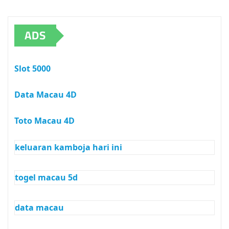
ADS
Slot 5000
Data Macau 4D
Toto Macau 4D
keluaran kamboja hari ini
togel macau 5d
data macau