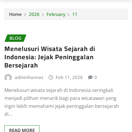
Home
2026
February
11
BLOG
Menelusuri Wisata Sejarah di
Indonesia: Jejak Peninggalan
Bersejarah
adminhannaz
Feb 11, 2026
0
Menelusuri wisata sejarah di Indonesia seringkali
menjadi pilihan menarik bagi para wisatawan yang
ingin lebih memahami jejak peninggalan bersejarah
di…
READ MORE