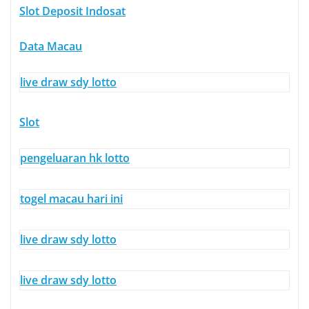
Slot Deposit Indosat
Data Macau
live draw sdy lotto
Slot
pengeluaran hk lotto
togel macau hari ini
live draw sdy lotto
live draw sdy lotto