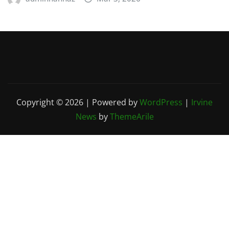
Copyright © 2026 | Powered by
WordPress
|
Irvine
News
by
ThemeArile