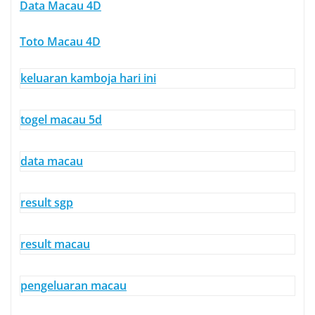
Data Macau 4D
Toto Macau 4D
keluaran kamboja hari ini
togel macau 5d
data macau
result sgp
result macau
pengeluaran macau