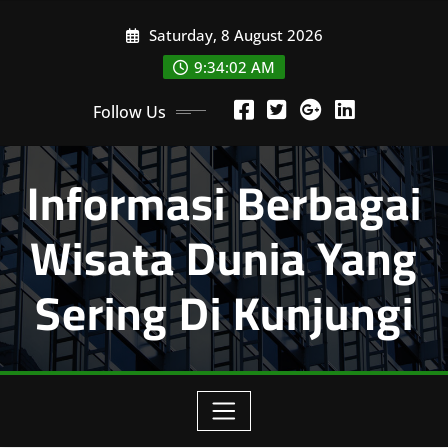
Skip
Saturday, 8 August 2026
to
content
9:34:02 AM
Follow Us
Informasi Berbagai
Wisata Dunia Yang
Sering Di Kunjungi