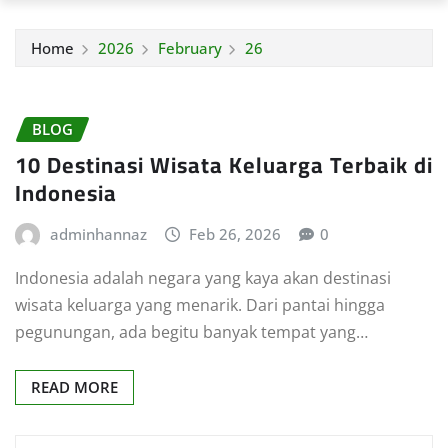
Home
2026
February
26
BLOG
10 Destinasi Wisata Keluarga Terbaik di
Indonesia
adminhannaz
Feb 26, 2026
0
Indonesia adalah negara yang kaya akan destinasi
wisata keluarga yang menarik. Dari pantai hingga
pegunungan, ada begitu banyak tempat yang…
READ MORE