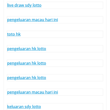
live draw sdy lotto
pengeluaran macau hari ini
toto hk
pengeluaran hk lotto
pengeluaran hk lotto
pengeluaran hk lotto
pengeluaran macau hari ini
keluaran sdy lotto