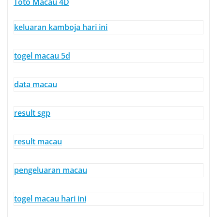
Toto Macau 4D
keluaran kamboja hari ini
togel macau 5d
data macau
result sgp
result macau
pengeluaran macau
togel macau hari ini