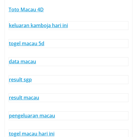
Toto Macau 4D
keluaran kamboja hari ini
togel macau 5d
data macau
result sgp
result macau
pengeluaran macau
togel macau hari ini