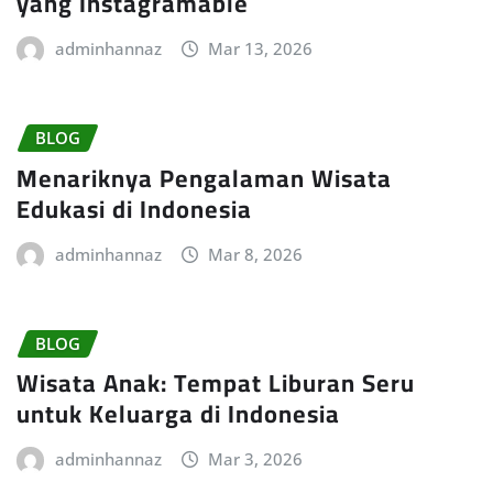
yang Instagramable
adminhannaz
Mar 13, 2026
BLOG
Menariknya Pengalaman Wisata
Edukasi di Indonesia
adminhannaz
Mar 8, 2026
BLOG
Wisata Anak: Tempat Liburan Seru
untuk Keluarga di Indonesia
adminhannaz
Mar 3, 2026