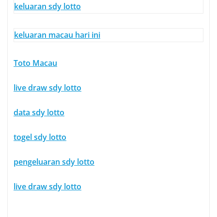
keluaran sdy lotto
keluaran macau hari ini
Toto Macau
live draw sdy lotto
data sdy lotto
togel sdy lotto
pengeluaran sdy lotto
live draw sdy lotto