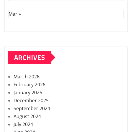
Mar »
ARCHIVES
March 2026
February 2026
January 2026
December 2025
September 2024
August 2024
July 2024