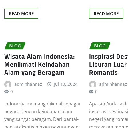
READ MORE
READ MORE
BLOG
BLOG
Wisata Alam Indonesia:
Inspirasi Des
Menikmati Keindahan
Liburan Luar
Alam yang Beragam
Romantis
adminhannaz
Jul 10, 2024
adminhannaz
0
0
Indonesia memang dikenal sebagai
Apakah Anda sed
negara dengan keindahan alam
inspirasi destinasi
yang sangat beragam. Dari pantai-
negeri yang roma
pantai eksotis hingga pegunungan
merayakan momen