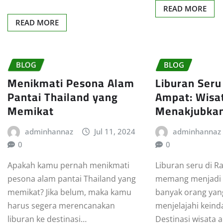
READ MORE
READ MORE
BLOG
BLOG
Menikmati Pesona Alam
Liburan Seru
Pantai Thailand yang
Ampat: Wisa
Memikat
Menakjubka
adminhannaz
Jul 11, 2024
adminhannaz
0
0
Apakah kamu pernah menikmati
Liburan seru di R
pesona alam pantai Thailand yang
memang menjadi 
memikat? Jika belum, maka kamu
banyak orang ya
harus segera merencanakan
menjelajahi keind
liburan ke destinasi…
Destinasi wisata 