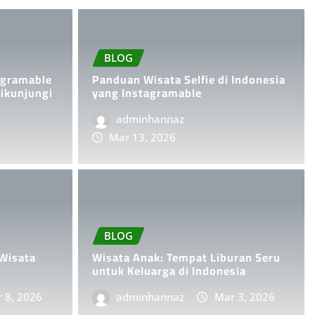
BLOG
agramable
Panduan Wisata Selfie di Indonesia
Dikunjungi
yang Instagramable
adminhannaz
Mar 13, 2026
BLOG
eru
10 Destinasi Wisa
BLOG
di Indonesia
Wisata
Wisata Anak: Tempat Liburan Seru
untuk Keluarga di Indonesia
 8, 2026
adminhannaz
adminhannaz
Mar 3, 2026
Feb 26, 2026