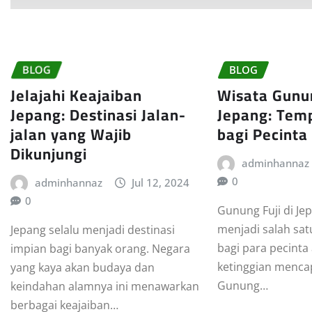
BLOG
BLOG
Jelajahi Keajaiban
Wisata Gunun
Jepang: Destinasi Jalan-
Jepang: Tem
jalan yang Wajib
bagi Pecinta
Dikunjungi
adminhannaz
0
adminhannaz
Jul 12, 2024
0
Gunung Fuji di J
menjadi salah sa
Jepang selalu menjadi destinasi
bagi para pecinta
impian bagi banyak orang. Negara
ketinggian mencap
yang kaya akan budaya dan
Gunung…
keindahan alamnya ini menawarkan
berbagai keajaiban…