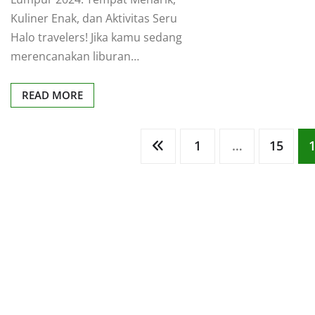
Kuliner Enak, dan Aktivitas Seru
Halo travelers! Jika kamu sedang
merencanakan liburan…
READ MORE
Posts
1
…
15
pagination