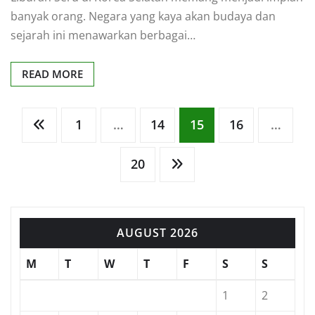
banyak orang. Negara yang kaya akan budaya dan
sejarah ini menawarkan berbagai…
READ MORE
Posts
1
…
14
15
16
…
pagination
20
AUGUST 2026
M
T
W
T
F
S
S
1
2