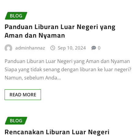
BLOG
Panduan Liburan Luar Negeri yang
Aman dan Nyaman
adminhannaz
Sep 10, 2024
0
Panduan Liburan Luar Negeri yang Aman dan Nyaman
Siapa yang tidak senang dengan liburan ke luar negeri?
Namun, sebelum Anda…
READ MORE
BLOG
Rencanakan Liburan Luar Negeri