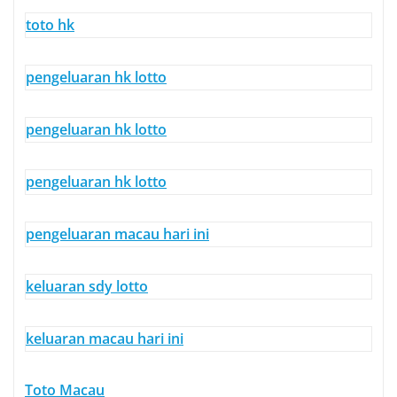
toto hk
pengeluaran hk lotto
pengeluaran hk lotto
pengeluaran hk lotto
pengeluaran macau hari ini
keluaran sdy lotto
keluaran macau hari ini
Toto Macau