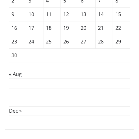
2
3
4
5
6
7
8
9
10
11
12
13
14
15
16
17
18
19
20
21
22
23
24
25
26
27
28
29
30
« Aug
Dec »