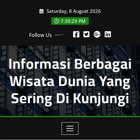
Skip
Saturday, 8 August 2026
to
content
7:39:29 PM
Follow Us
Informasi Berbagai
Wisata Dunia Yang
Sering Di Kunjungi