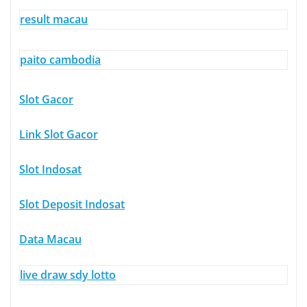
result macau
paito cambodia
Slot Gacor
Link Slot Gacor
Slot Indosat
Slot Deposit Indosat
Data Macau
live draw sdy lotto