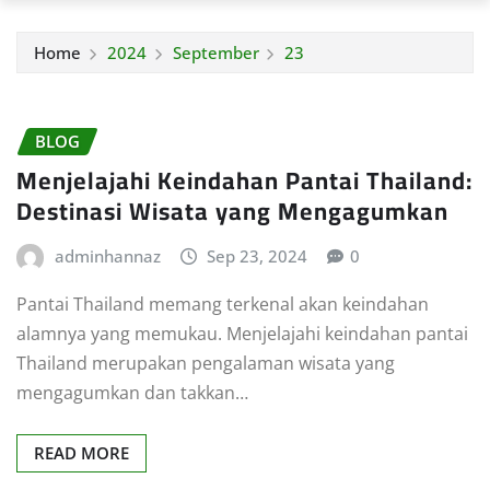
Home
2024
September
23
BLOG
Menjelajahi Keindahan Pantai Thailand:
Destinasi Wisata yang Mengagumkan
adminhannaz
Sep 23, 2024
0
Pantai Thailand memang terkenal akan keindahan
alamnya yang memukau. Menjelajahi keindahan pantai
Thailand merupakan pengalaman wisata yang
mengagumkan dan takkan…
READ MORE