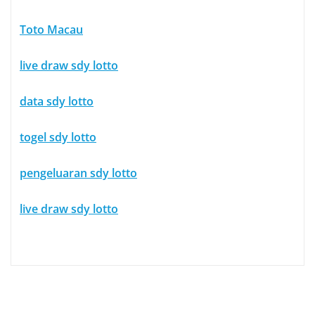
Toto Macau
live draw sdy lotto
data sdy lotto
togel sdy lotto
pengeluaran sdy lotto
live draw sdy lotto