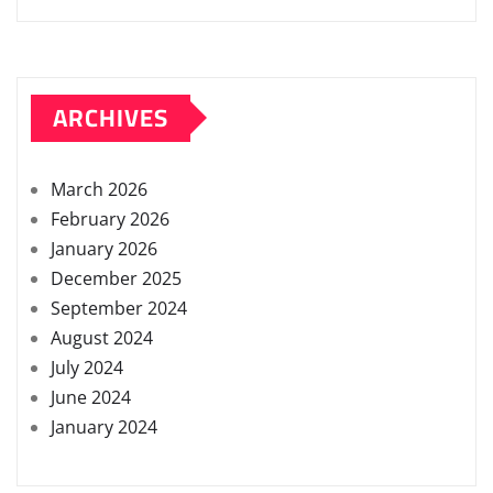
ARCHIVES
March 2026
February 2026
January 2026
December 2025
September 2024
August 2024
July 2024
June 2024
January 2024