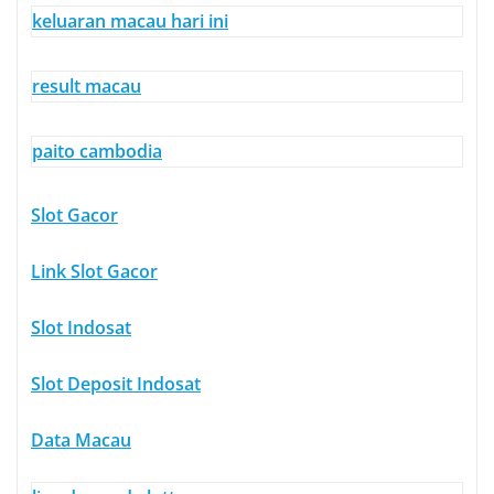
keluaran macau hari ini
result macau
paito cambodia
Slot Gacor
Link Slot Gacor
Slot Indosat
Slot Deposit Indosat
Data Macau