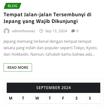
BLOG
Tempat Jalan-jalan Tersembunyi di
Jepang yang Wajib Dikunjungi
adminhannaz
Sep 13, 2024
0
Jepang memang terkenal dengan tempat-tempat
wisata yang indah dan populer seperti Tokyo, Kyoto,
dan Hokkaido. Namun, tahukah kamu bahwa ada…
READ MORE
SEPTEMBER 2024
M
T
W
T
F
S
S