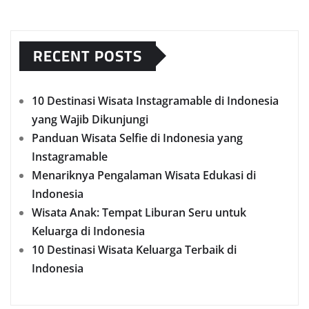
RECENT POSTS
10 Destinasi Wisata Instagramable di Indonesia
yang Wajib Dikunjungi
Panduan Wisata Selfie di Indonesia yang
Instagramable
Menariknya Pengalaman Wisata Edukasi di
Indonesia
Wisata Anak: Tempat Liburan Seru untuk
Keluarga di Indonesia
10 Destinasi Wisata Keluarga Terbaik di
Indonesia