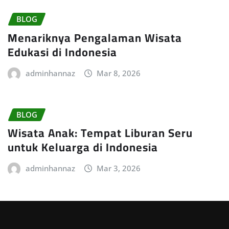
BLOG
Menariknya Pengalaman Wisata
Edukasi di Indonesia
adminhannaz
Mar 8, 2026
BLOG
Wisata Anak: Tempat Liburan Seru
untuk Keluarga di Indonesia
adminhannaz
Mar 3, 2026