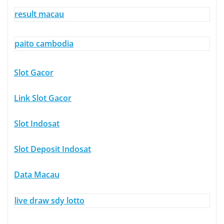
result macau
paito cambodia
Slot Gacor
Link Slot Gacor
Slot Indosat
Slot Deposit Indosat
Data Macau
live draw sdy lotto