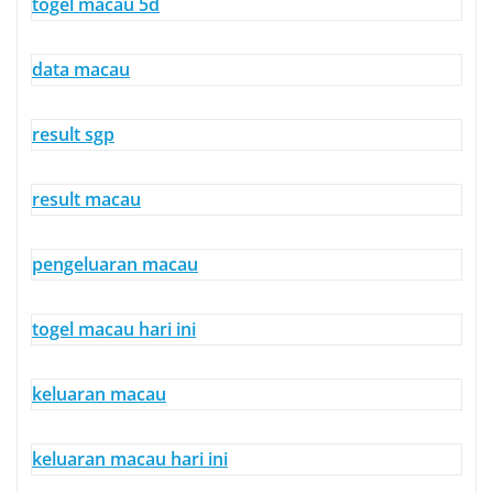
togel macau 5d
data macau
result sgp
result macau
pengeluaran macau
togel macau hari ini
keluaran macau
keluaran macau hari ini