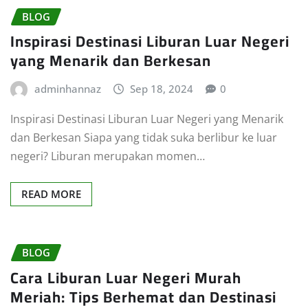
BLOG
Inspirasi Destinasi Liburan Luar Negeri
yang Menarik dan Berkesan
adminhannaz
Sep 18, 2024
0
Inspirasi Destinasi Liburan Luar Negeri yang Menarik
dan Berkesan Siapa yang tidak suka berlibur ke luar
negeri? Liburan merupakan momen…
READ MORE
BLOG
Cara Liburan Luar Negeri Murah
Meriah: Tips Berhemat dan Destinasi