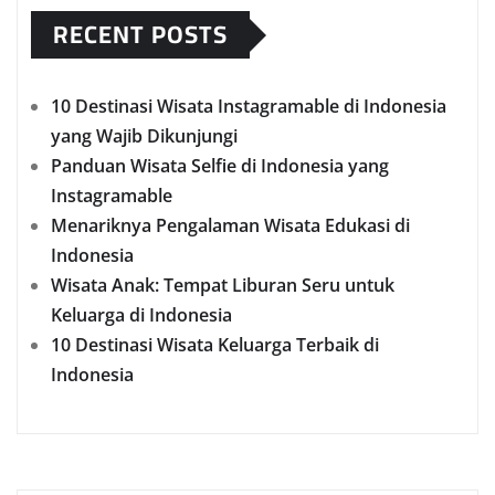
RECENT POSTS
10 Destinasi Wisata Instagramable di Indonesia
yang Wajib Dikunjungi
Panduan Wisata Selfie di Indonesia yang
Instagramable
Menariknya Pengalaman Wisata Edukasi di
Indonesia
Wisata Anak: Tempat Liburan Seru untuk
Keluarga di Indonesia
10 Destinasi Wisata Keluarga Terbaik di
Indonesia