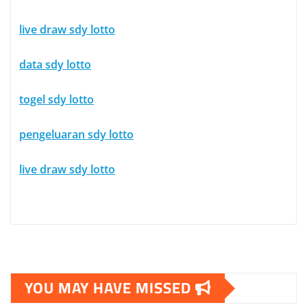
live draw sdy lotto
data sdy lotto
togel sdy lotto
pengeluaran sdy lotto
live draw sdy lotto
YOU MAY HAVE MISSED