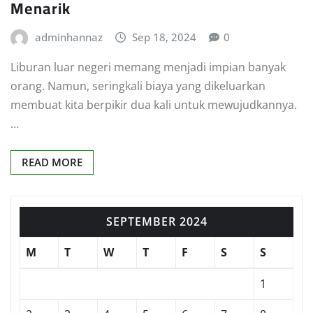
Menarik
adminhannaz
Sep 18, 2024
0
Liburan luar negeri memang menjadi impian banyak
orang. Namun, seringkali biaya yang dikeluarkan
membuat kita berpikir dua kali untuk mewujudkannya.
…
READ MORE
SEPTEMBER 2024
M
T
W
T
F
S
S
1