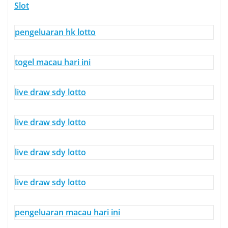
Slot
pengeluaran hk lotto
togel macau hari ini
live draw sdy lotto
live draw sdy lotto
live draw sdy lotto
live draw sdy lotto
pengeluaran macau hari ini