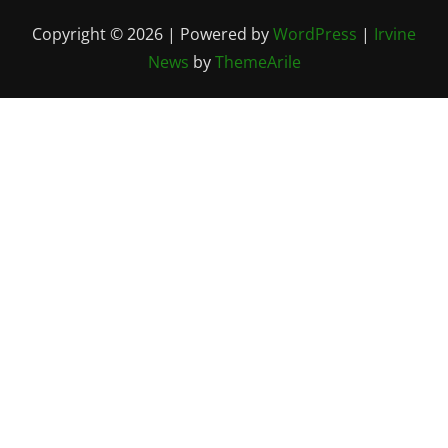
Copyright © 2026 | Powered by
WordPress
|
Irvine
News
by
ThemeArile