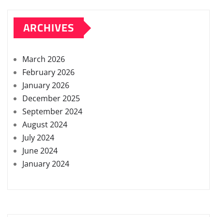
ARCHIVES
March 2026
February 2026
January 2026
December 2025
September 2024
August 2024
July 2024
June 2024
January 2024