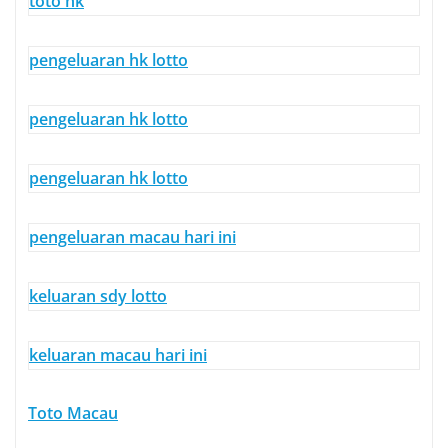
toto hk
pengeluaran hk lotto
pengeluaran hk lotto
pengeluaran hk lotto
pengeluaran macau hari ini
keluaran sdy lotto
keluaran macau hari ini
Toto Macau