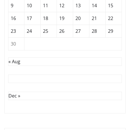
9
10
11
12
13
14
15
16
17
18
19
20
21
22
23
24
25
26
27
28
29
30
« Aug
Dec »