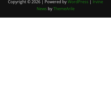
Copyright © 2026 | Powered by
WordPress
|
Irvine
News
by
ThemeArile