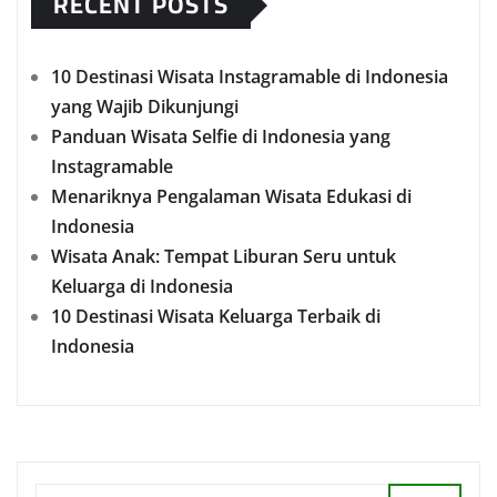
RECENT POSTS
10 Destinasi Wisata Instagramable di Indonesia
yang Wajib Dikunjungi
Panduan Wisata Selfie di Indonesia yang
Instagramable
Menariknya Pengalaman Wisata Edukasi di
Indonesia
Wisata Anak: Tempat Liburan Seru untuk
Keluarga di Indonesia
10 Destinasi Wisata Keluarga Terbaik di
Indonesia