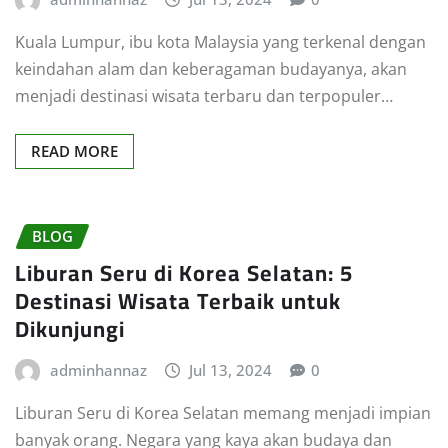
Kuala Lumpur, ibu kota Malaysia yang terkenal dengan
keindahan alam dan keberagaman budayanya, akan
menjadi destinasi wisata terbaru dan terpopuler…
READ MORE
BLOG
Liburan Seru di Korea Selatan: 5
Destinasi Wisata Terbaik untuk
Dikunjungi
adminhannaz
Jul 13, 2024
0
Liburan Seru di Korea Selatan memang menjadi impian
banyak orang. Negara yang kaya akan budaya dan