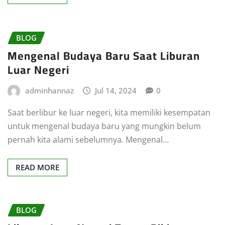
BLOG
Mengenal Budaya Baru Saat Liburan
Luar Negeri
adminhannaz
Jul 14, 2024
0
Saat berlibur ke luar negeri, kita memiliki kesempatan
untuk mengenal budaya baru yang mungkin belum
pernah kita alami sebelumnya. Mengenal…
READ MORE
BLOG