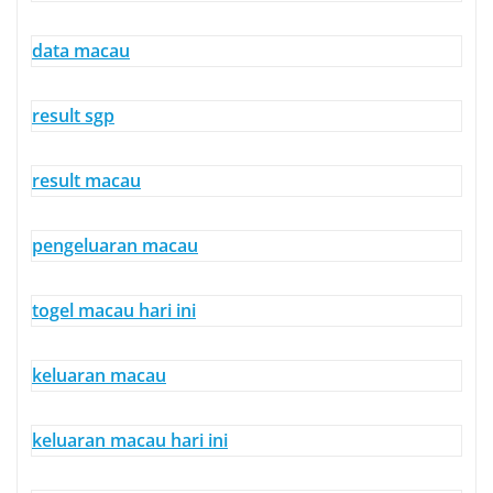
data macau
result sgp
result macau
pengeluaran macau
togel macau hari ini
keluaran macau
keluaran macau hari ini