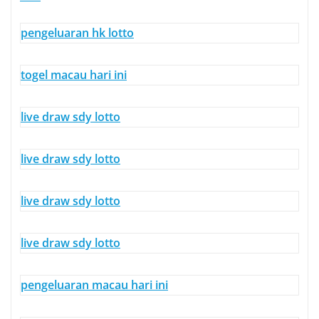
pengeluaran hk lotto
togel macau hari ini
live draw sdy lotto
live draw sdy lotto
live draw sdy lotto
live draw sdy lotto
pengeluaran macau hari ini