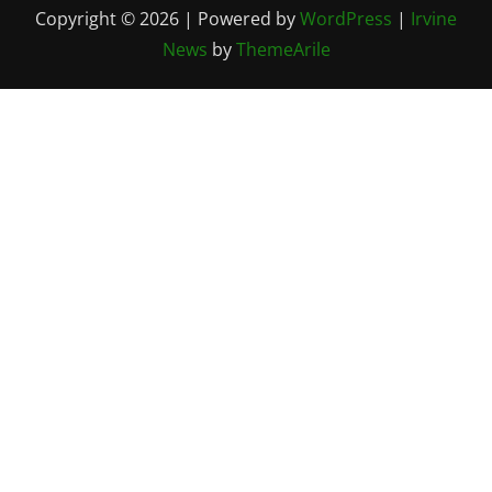
Copyright © 2026 | Powered by
WordPress
|
Irvine
News
by
ThemeArile