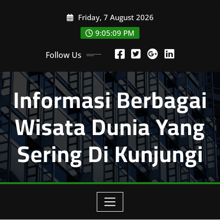
Skip
Friday, 7 August 2026
to
content
9:05:10 PM
Follow Us
Informasi Berbagai
Wisata Dunia Yang
Sering Di Kunjungi