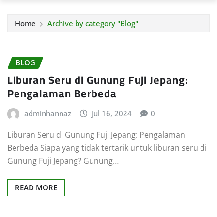
Home
Archive by category "Blog"
BLOG
Liburan Seru di Gunung Fuji Jepang:
Pengalaman Berbeda
adminhannaz
Jul 16, 2024
0
Liburan Seru di Gunung Fuji Jepang: Pengalaman
Berbeda Siapa yang tidak tertarik untuk liburan seru di
Gunung Fuji Jepang? Gunung…
READ MORE