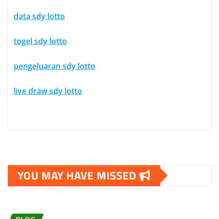
data sdy lotto
togel sdy lotto
pengeluaran sdy lotto
live draw sdy lotto
YOU MAY HAVE MISSED