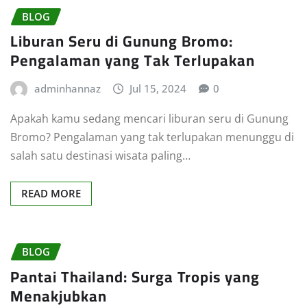
BLOG
Liburan Seru di Gunung Bromo:
Pengalaman yang Tak Terlupakan
adminhannaz
Jul 15, 2024
0
Apakah kamu sedang mencari liburan seru di Gunung
Bromo? Pengalaman yang tak terlupakan menunggu di
salah satu destinasi wisata paling…
READ MORE
BLOG
Pantai Thailand: Surga Tropis yang
Menakjubkan