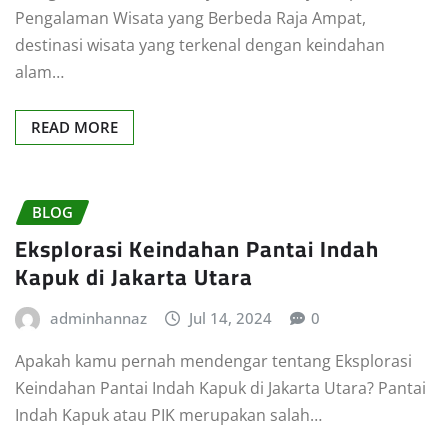
Pengalaman Wisata yang Berbeda Raja Ampat,
destinasi wisata yang terkenal dengan keindahan
alam…
READ MORE
BLOG
Eksplorasi Keindahan Pantai Indah
Kapuk di Jakarta Utara
adminhannaz
Jul 14, 2024
0
Apakah kamu pernah mendengar tentang Eksplorasi
Keindahan Pantai Indah Kapuk di Jakarta Utara? Pantai
Indah Kapuk atau PIK merupakan salah…