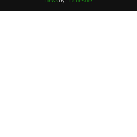
News
by
ThemeArile