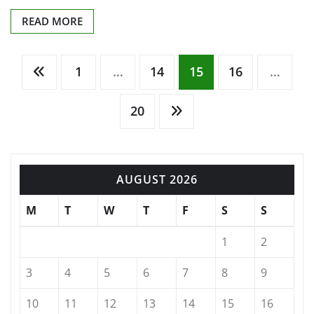
READ MORE
Posts
1
…
14
15
16
…
pagination
20
AUGUST 2026
M
T
W
T
F
S
S
1
2
3
4
5
6
7
8
9
10
11
12
13
14
15
16