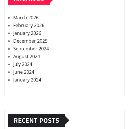
March 2026
February 2026
January 2026
December 2025
September 2024
August 2024
July 2024
June 2024
January 2024
RECENT POSTS