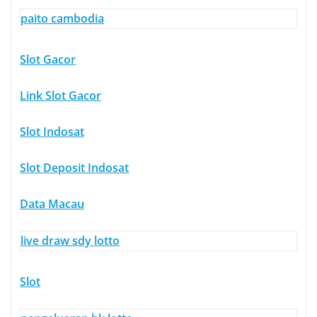
paito cambodia
Slot Gacor
Link Slot Gacor
Slot Indosat
Slot Deposit Indosat
Data Macau
live draw sdy lotto
Slot