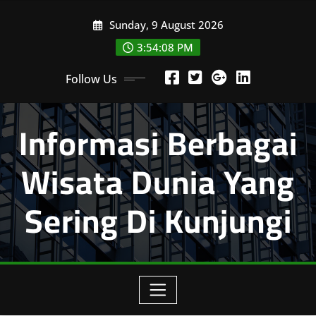
Skip
Sunday, 9 August 2026
to
content
3:54:09 PM
Follow Us
Informasi Berbagai
Wisata Dunia Yang
Sering Di Kunjungi