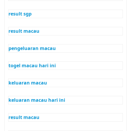
result sgp
result macau
pengeluaran macau
togel macau hari ini
keluaran macau
keluaran macau hari ini
result macau