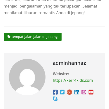
menjadi pengalaman yang tak terlupakan. Selamat
menikmati liburan romantis Anda di Jepang!
tempat jalan jalan di jepang
adminhannaz
Website:
https://kerr4kids.com