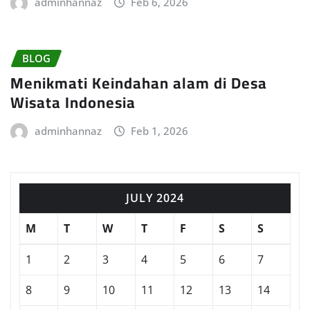
adminhannaz
Feb 6, 2026
BLOG
Menikmati Keindahan alam di Desa
Wisata Indonesia
adminhannaz
Feb 1, 2026
JULY 2024
M
T
W
T
F
S
S
1
2
3
4
5
6
7
8
9
10
11
12
13
14