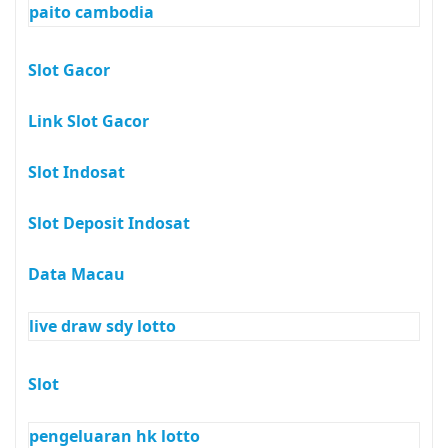
paito cambodia
Slot Gacor
Link Slot Gacor
Slot Indosat
Slot Deposit Indosat
Data Macau
live draw sdy lotto
Slot
pengeluaran hk lotto