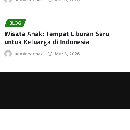
BLOG
Wisata Anak: Tempat Liburan Seru
untuk Keluarga di Indonesia
adminhannaz
Mar 3, 2026
Copyright © 2026 | Powered by
WordPress
|
Irvine
News
by
ThemeArile