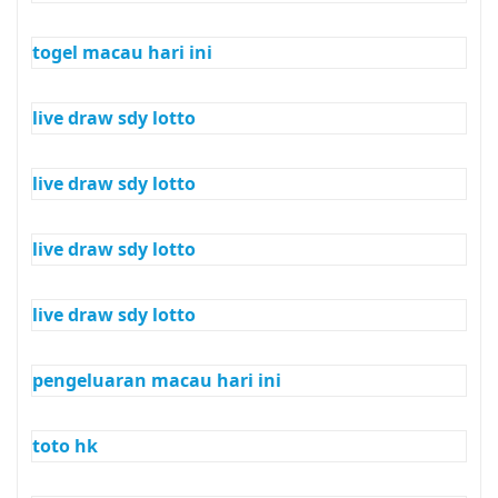
togel macau hari ini
live draw sdy lotto
live draw sdy lotto
live draw sdy lotto
live draw sdy lotto
pengeluaran macau hari ini
toto hk