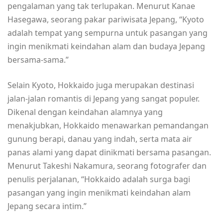
pengalaman yang tak terlupakan. Menurut Kanae
Hasegawa, seorang pakar pariwisata Jepang, “Kyoto
adalah tempat yang sempurna untuk pasangan yang
ingin menikmati keindahan alam dan budaya Jepang
bersama-sama.”
Selain Kyoto, Hokkaido juga merupakan destinasi
jalan-jalan romantis di Jepang yang sangat populer.
Dikenal dengan keindahan alamnya yang
menakjubkan, Hokkaido menawarkan pemandangan
gunung berapi, danau yang indah, serta mata air
panas alami yang dapat dinikmati bersama pasangan.
Menurut Takeshi Nakamura, seorang fotografer dan
penulis perjalanan, “Hokkaido adalah surga bagi
pasangan yang ingin menikmati keindahan alam
Jepang secara intim.”