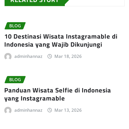
BLOG
10 Destinasi Wisata Instagramable di
Indonesia yang Wajib Dikunjungi
adminhannaz
Mar 18, 2026
BLOG
Panduan Wisata Selfie di Indonesia
yang Instagramable
adminhannaz
Mar 13, 2026