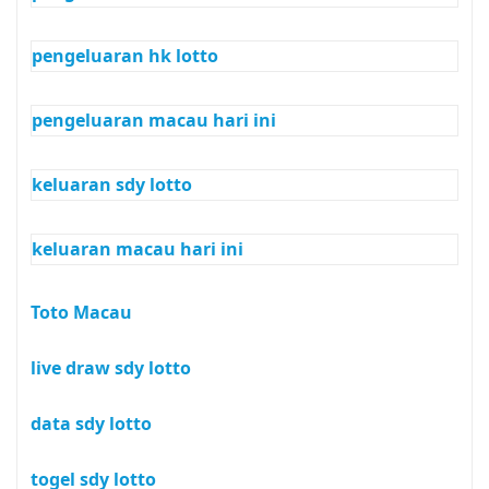
pengeluaran hk lotto
pengeluaran macau hari ini
keluaran sdy lotto
keluaran macau hari ini
Toto Macau
live draw sdy lotto
data sdy lotto
togel sdy lotto