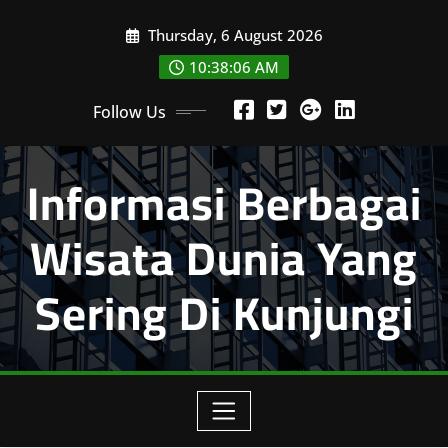
Skip
Thursday, 6 August 2026
to
content
10:38:06 AM
Follow Us
Informasi Berbagai
Wisata Dunia Yang
Sering Di Kunjungi