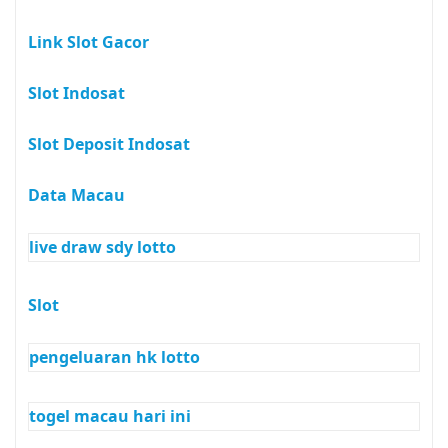
Link Slot Gacor
Slot Indosat
Slot Deposit Indosat
Data Macau
live draw sdy lotto
Slot
pengeluaran hk lotto
togel macau hari ini