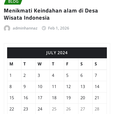
BLOG
Menikmati Keindahan alam di Desa
Wisata Indonesia
adminhannaz
Feb 1, 2026
JULY 2024
M
T
W
T
F
S
S
1
2
3
4
5
6
7
8
9
10
11
12
13
14
15
16
17
18
19
20
21
22
23
24
25
26
27
28