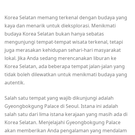
Korea Selatan memang terkenal dengan budaya yang
kaya dan menarik untuk dieksplorasi. Menikmati
budaya Korea Selatan bukan hanya sebatas
mengunjungi tempat-tempat wisata terkenal, tetapi
juga merasakan kehidupan sehari-hari masyarakat
lokal. Jika Anda sedang merencanakan liburan ke
Korea Selatan, ada beberapa tempat jalan-jalan yang
tidak boleh dilewatkan untuk menikmati budaya yang
autentik.
Salah satu tempat yang wajib dikunjungi adalah
Gyeongbokgung Palace di Seoul. Istana ini adalah
salah satu dari lima istana kerajaan yang masih ada di
Korea Selatan. Menjelajahi Gyeongbokgung Palace
akan memberikan Anda pengalaman yang mendalam