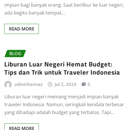
impian bagi banyak orang. Saat berlibur ke luar negeri,
ada begitu banyak tempat…
READ MORE
BLOG
Liburan Luar Negeri Hemat Budget:
Tips dan Trik untuk Traveler Indonesia
adminhannaz
Jul 2, 2024
0
Liburan luar negeri memang menjadi impian banyak
traveler Indonesia. Namun, seringkali kendala terbesar
yang dihadapi adalah budget yang terbatas. Tapi…
READ MORE