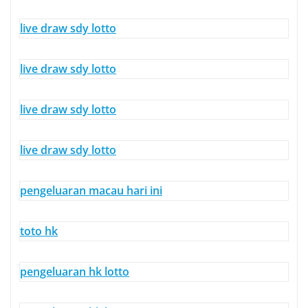
live draw sdy lotto
live draw sdy lotto
live draw sdy lotto
live draw sdy lotto
pengeluaran macau hari ini
toto hk
pengeluaran hk lotto