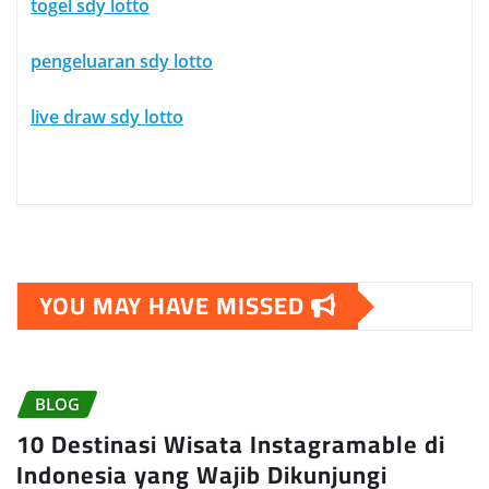
togel sdy lotto
pengeluaran sdy lotto
live draw sdy lotto
YOU MAY HAVE MISSED
BLOG
10 Destinasi Wisata Instagramable di
Indonesia yang Wajib Dikunjungi