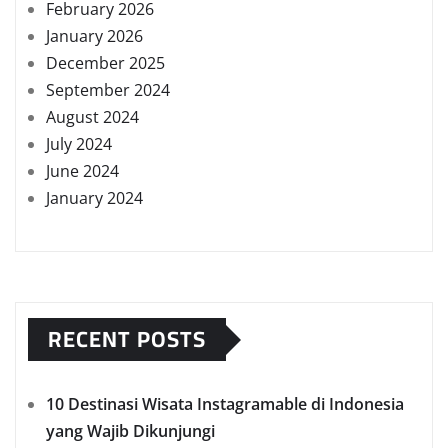
February 2026
January 2026
December 2025
September 2024
August 2024
July 2024
June 2024
January 2024
RECENT POSTS
10 Destinasi Wisata Instagramable di Indonesia
yang Wajib Dikunjungi