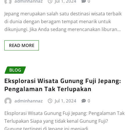
adminhannaz
Jul 1, 2024
0
Jepang merupakan salah satu destinasi wisata terbaik
di dunia dengan beragam tempat menarik untuk
dikunjungi. Jika Anda sedang merencanakan liburan…
READ MORE
BLOG
Eksplorasi Wisata Gunung Fuji Jepang:
Pengalaman Tak Terlupakan
adminhannaz
Jul 1, 2024
0
Eksplorasi Wisata Gunung Fuji Jepang: Pengalaman Tak
Terlupakan Siapa yang tidak kenal Gunung Fuji?
Gunung tertinggi di Jepang ini menjadi…