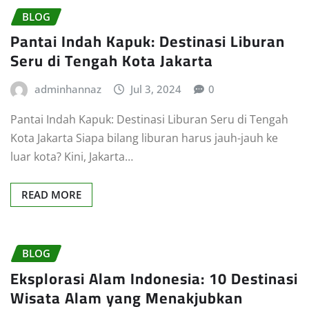
BLOG
Pantai Indah Kapuk: Destinasi Liburan
Seru di Tengah Kota Jakarta
adminhannaz
Jul 3, 2024
0
Pantai Indah Kapuk: Destinasi Liburan Seru di Tengah
Kota Jakarta Siapa bilang liburan harus jauh-jauh ke
luar kota? Kini, Jakarta…
READ MORE
BLOG
Eksplorasi Alam Indonesia: 10 Destinasi
Wisata Alam yang Menakjubkan