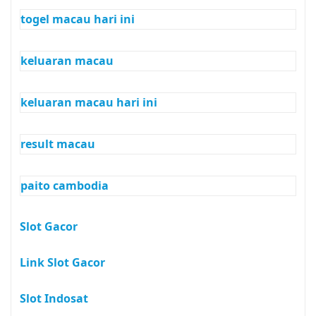
togel macau hari ini
keluaran macau
keluaran macau hari ini
result macau
paito cambodia
Slot Gacor
Link Slot Gacor
Slot Indosat