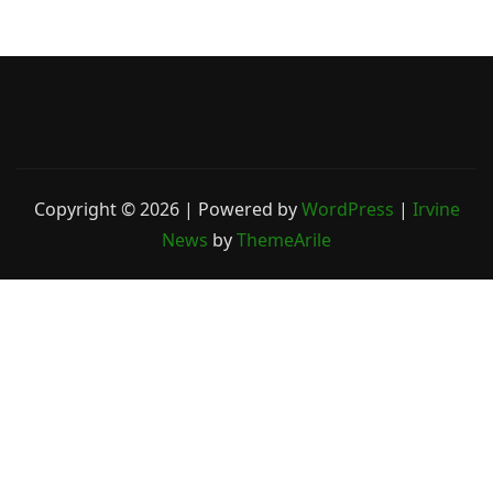
Copyright © 2026 | Powered by
WordPress
|
Irvine
News
by
ThemeArile