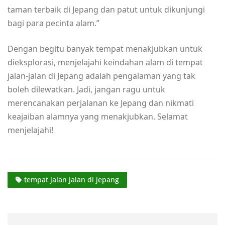
taman terbaik di Jepang dan patut untuk dikunjungi
bagi para pecinta alam.”
Dengan begitu banyak tempat menakjubkan untuk
dieksplorasi, menjelajahi keindahan alam di tempat
jalan-jalan di Jepang adalah pengalaman yang tak
boleh dilewatkan. Jadi, jangan ragu untuk
merencanakan perjalanan ke Jepang dan nikmati
keajaiban alamnya yang menakjubkan. Selamat
menjelajahi!
tempat jalan jalan di jepang