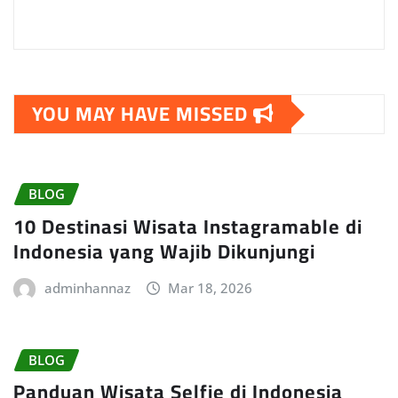
YOU MAY HAVE MISSED
BLOG
10 Destinasi Wisata Instagramable di
Indonesia yang Wajib Dikunjungi
adminhannaz
Mar 18, 2026
BLOG
Panduan Wisata Selfie di Indonesia