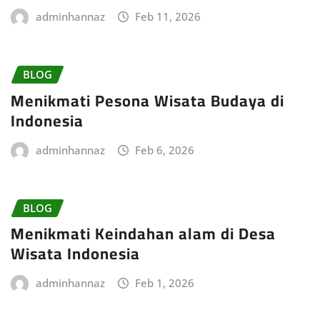
adminhannaz
Feb 11, 2026
BLOG
Menikmati Pesona Wisata Budaya di
Indonesia
adminhannaz
Feb 6, 2026
BLOG
Menikmati Keindahan alam di Desa
Wisata Indonesia
adminhannaz
Feb 1, 2026