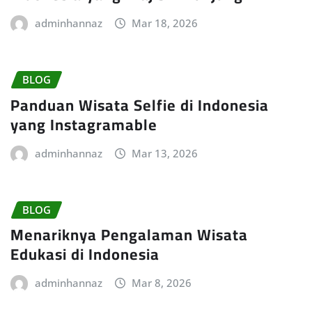
adminhannaz
Mar 18, 2026
BLOG
Panduan Wisata Selfie di Indonesia
yang Instagramable
adminhannaz
Mar 13, 2026
BLOG
Menariknya Pengalaman Wisata
Edukasi di Indonesia
adminhannaz
Mar 8, 2026