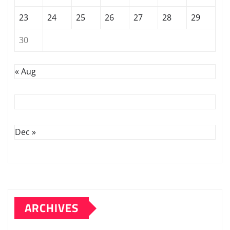
23
24
25
26
27
28
29
30
« Aug
Dec »
ARCHIVES