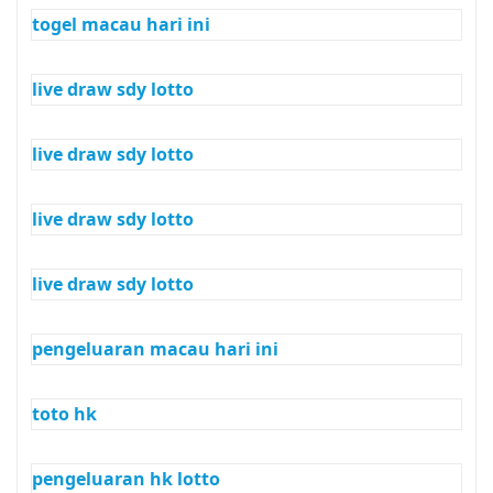
togel macau hari ini
live draw sdy lotto
live draw sdy lotto
live draw sdy lotto
live draw sdy lotto
pengeluaran macau hari ini
toto hk
pengeluaran hk lotto