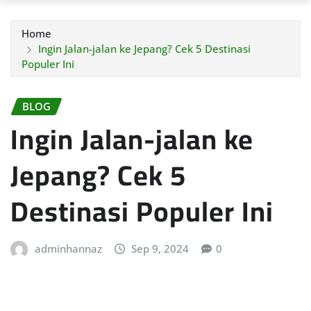
Home
Ingin Jalan-jalan ke Jepang? Cek 5 Destinasi
Populer Ini
BLOG
Ingin Jalan-jalan ke
Jepang? Cek 5
Destinasi Populer Ini
adminhannaz
Sep 9, 2024
0