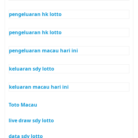
pengeluaran hk lotto
pengeluaran hk lotto
pengeluaran macau hari ini
keluaran sdy lotto
keluaran macau hari ini
Toto Macau
live draw sdy lotto
data sdy lotto