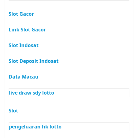
Slot Gacor
Link Slot Gacor
Slot Indosat
Slot Deposit Indosat
Data Macau
live draw sdy lotto
Slot
pengeluaran hk lotto