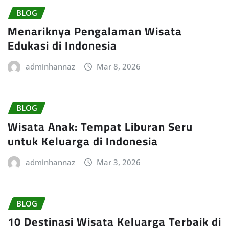
BLOG
Menariknya Pengalaman Wisata
Edukasi di Indonesia
adminhannaz
Mar 8, 2026
BLOG
Wisata Anak: Tempat Liburan Seru
untuk Keluarga di Indonesia
adminhannaz
Mar 3, 2026
BLOG
10 Destinasi Wisata Keluarga Terbaik di