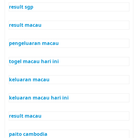
result sgp
result macau
pengeluaran macau
togel macau hari ini
keluaran macau
keluaran macau hari ini
result macau
paito cambodia