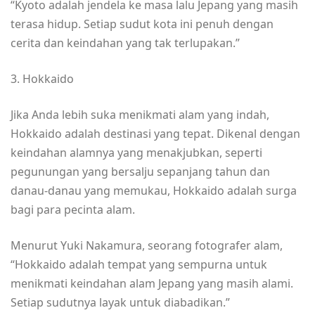
“Kyoto adalah jendela ke masa lalu Jepang yang masih
terasa hidup. Setiap sudut kota ini penuh dengan
cerita dan keindahan yang tak terlupakan.”
3. Hokkaido
Jika Anda lebih suka menikmati alam yang indah,
Hokkaido adalah destinasi yang tepat. Dikenal dengan
keindahan alamnya yang menakjubkan, seperti
pegunungan yang bersalju sepanjang tahun dan
danau-danau yang memukau, Hokkaido adalah surga
bagi para pecinta alam.
Menurut Yuki Nakamura, seorang fotografer alam,
“Hokkaido adalah tempat yang sempurna untuk
menikmati keindahan alam Jepang yang masih alami.
Setiap sudutnya layak untuk diabadikan.”