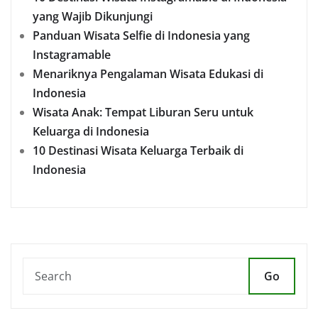
yang Wajib Dikunjungi
Panduan Wisata Selfie di Indonesia yang
Instagramable
Menariknya Pengalaman Wisata Edukasi di
Indonesia
Wisata Anak: Tempat Liburan Seru untuk
Keluarga di Indonesia
10 Destinasi Wisata Keluarga Terbaik di
Indonesia
Go