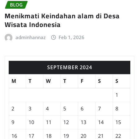
BLOG
Menikmati Keindahan alam di Desa
Wisata Indonesia
adminhannaz
Feb 1, 2026
SEPTEMBER 2024
M
T
W
T
F
S
S
1
2
3
4
5
6
7
8
9
10
11
12
13
14
15
16
17
18
19
20
21
22