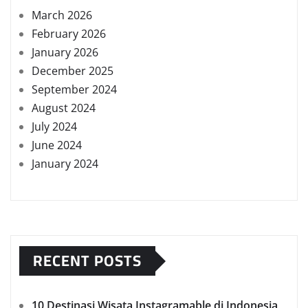
March 2026
February 2026
January 2026
December 2025
September 2024
August 2024
July 2024
June 2024
January 2024
RECENT POSTS
10 Destinasi Wisata Instagramable di Indonesia