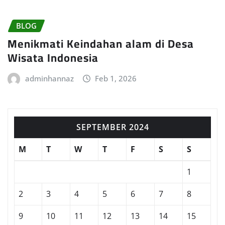
BLOG
Menikmati Keindahan alam di Desa
Wisata Indonesia
adminhannaz
Feb 1, 2026
SEPTEMBER 2024
M
T
W
T
F
S
S
1
2
3
4
5
6
7
8
9
10
11
12
13
14
15