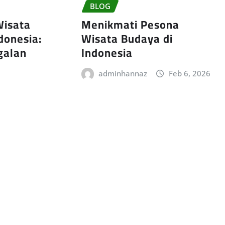
BLOG
Wisata
Menikmati Pesona
donesia:
Wisata Budaya di
galan
Indonesia
adminhannaz
Feb 6, 2026