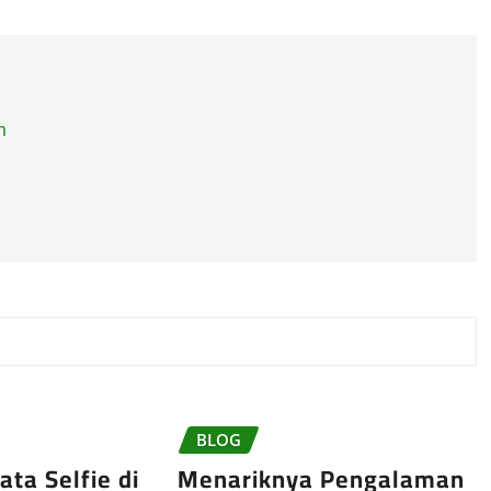
m
BLOG
ta Selfie di
Menariknya Pengalaman