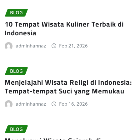
BLOG
10 Tempat Wisata Kuliner Terbaik di
Indonesia
adminhannaz
Feb 21, 2026
BLOG
Menjelajahi Wisata Religi di Indonesia:
Tempat-tempat Suci yang Memukau
adminhannaz
Feb 16, 2026
BLOG