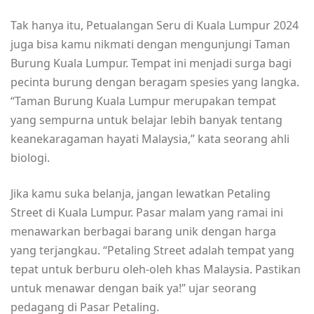
Tak hanya itu, Petualangan Seru di Kuala Lumpur 2024
juga bisa kamu nikmati dengan mengunjungi Taman
Burung Kuala Lumpur. Tempat ini menjadi surga bagi
pecinta burung dengan beragam spesies yang langka.
“Taman Burung Kuala Lumpur merupakan tempat
yang sempurna untuk belajar lebih banyak tentang
keanekaragaman hayati Malaysia,” kata seorang ahli
biologi.
Jika kamu suka belanja, jangan lewatkan Petaling
Street di Kuala Lumpur. Pasar malam yang ramai ini
menawarkan berbagai barang unik dengan harga
yang terjangkau. “Petaling Street adalah tempat yang
tepat untuk berburu oleh-oleh khas Malaysia. Pastikan
untuk menawar dengan baik ya!” ujar seorang
pedagang di Pasar Petaling.