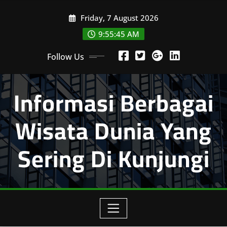
Skip
Friday, 7 August 2026
to
content
9:55:46 AM
Follow Us
Informasi Berbagai
Wisata Dunia Yang
Sering Di Kunjungi