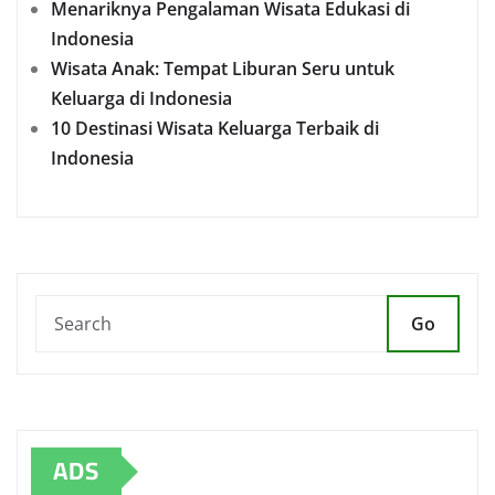
Menariknya Pengalaman Wisata Edukasi di
Indonesia
Wisata Anak: Tempat Liburan Seru untuk
Keluarga di Indonesia
10 Destinasi Wisata Keluarga Terbaik di
Indonesia
Go
ADS