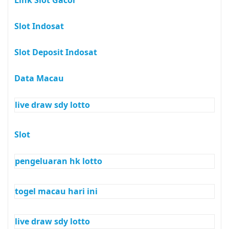
Link Slot Gacor
Slot Indosat
Slot Deposit Indosat
Data Macau
live draw sdy lotto
Slot
pengeluaran hk lotto
togel macau hari ini
live draw sdy lotto