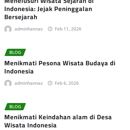
Menelusuri Wisata Sejarah di
Indonesia: Jejak Peninggalan
Bersejarah
adminhannaz
Feb 11, 2026
BLOG
Menikmati Pesona Wisata Budaya di
Indonesia
adminhannaz
Feb 6, 2026
BLOG
Menikmati Keindahan alam di Desa
Wisata Indonesia