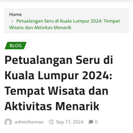
Home
Petualangan Seru di Kuala Lumpur 2024: Tempat
Wisata dan Aktivitas Menarik
BLOG
Petualangan Seru di
Kuala Lumpur 2024:
Tempat Wisata dan
Aktivitas Menarik
adminhannaz
Sep 17, 2024
0