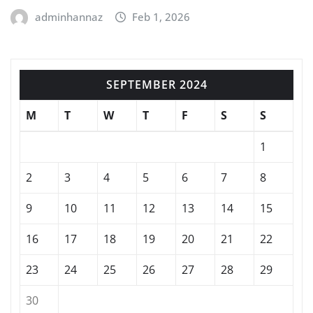
adminhannaz
Feb 1, 2026
SEPTEMBER 2024
M
T
W
T
F
S
S
1
2
3
4
5
6
7
8
9
10
11
12
13
14
15
16
17
18
19
20
21
22
23
24
25
26
27
28
29
30