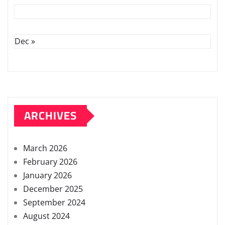
Dec »
ARCHIVES
March 2026
February 2026
January 2026
December 2025
September 2024
August 2024