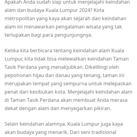
Apakah Anda sudah siap untuk menjelajahi keindahan
alam dan budaya Kuala Lumpur 2024? Kota
metropolitan yang kaya akan sejarah dan keindahan
alam ini menawarkan pengalaman wisata yang tak
terlupakan bagi para pengunjungnya.
Ketika kita berbicara tentang keindahan alam Kuala
Lumpur, kita tidak bisa melewatkan keindahan Taman
Tasik Perdana yang menakjubkan. Dikelilingi oleh
pepohonan hijau dan danau yang tenang, taman ini
merupakan tempat yang sempurna untuk melepaskan
penat dari kesibukan kota. Menjelajahi keindahan alam
di Taman Tasik Perdana akan membuat Anda merasa
dekat dengan alam dan menyegarkan pikiran.
Selain keindahan alamnya, Kuala Lumpur juga kaya
akan budaya yang menarik. Dari seni tradisional