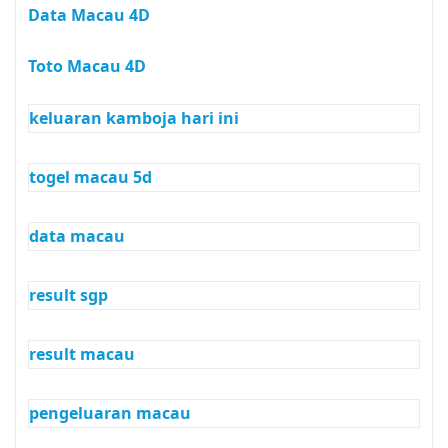
Data Macau 4D
Toto Macau 4D
keluaran kamboja hari ini
togel macau 5d
data macau
result sgp
result macau
pengeluaran macau