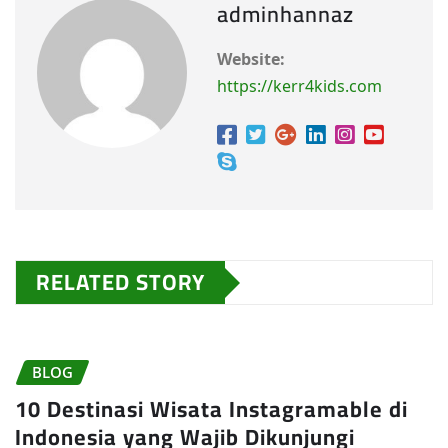
adminhannaz
Website:
https://kerr4kids.com
RELATED STORY
BLOG
10 Destinasi Wisata Instagramable di
Indonesia yang Wajib Dikunjungi