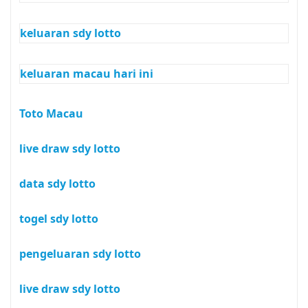
keluaran sdy lotto
keluaran macau hari ini
Toto Macau
live draw sdy lotto
data sdy lotto
togel sdy lotto
pengeluaran sdy lotto
live draw sdy lotto