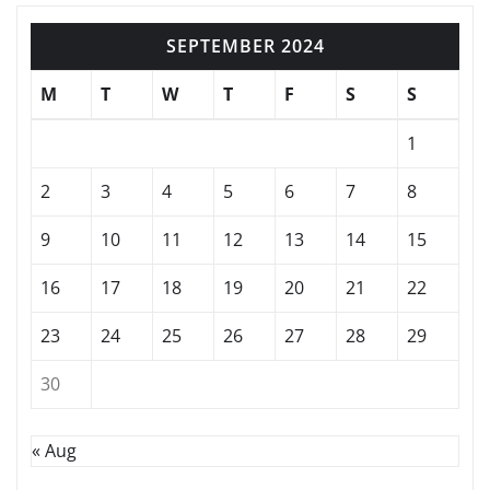
SEPTEMBER 2024
M
T
W
T
F
S
S
1
2
3
4
5
6
7
8
9
10
11
12
13
14
15
16
17
18
19
20
21
22
23
24
25
26
27
28
29
30
« Aug