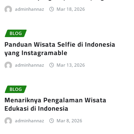
adminhannaz
Mar 18, 2026
BLOG
Panduan Wisata Selfie di Indonesia
yang Instagramable
adminhannaz
Mar 13, 2026
BLOG
Menariknya Pengalaman Wisata
Edukasi di Indonesia
adminhannaz
Mar 8, 2026