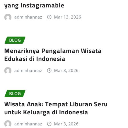
yang Instagramable
adminhannaz
Mar 13, 2026
BLOG
Menariknya Pengalaman Wisata
Edukasi di Indonesia
adminhannaz
Mar 8, 2026
BLOG
Wisata Anak: Tempat Liburan Seru
untuk Keluarga di Indonesia
adminhannaz
Mar 3, 2026