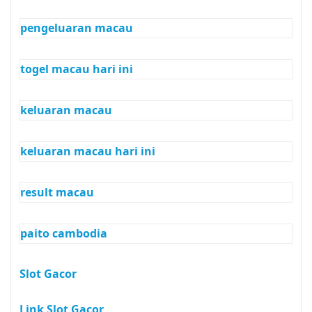
pengeluaran macau
togel macau hari ini
keluaran macau
keluaran macau hari ini
result macau
paito cambodia
Slot Gacor
Link Slot Gacor