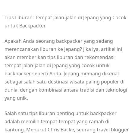
Tips Liburan: Tempat Jalan-jalan di Jepang yang Cocok
untuk Backpacker
Apakah Anda seorang backpacker yang sedang
merencanakan liburan ke Jepang? Jika iya, artikel ini
akan memberikan tips liburan dan rekomendasi
tempat jalan-jalan di Jepang yang cocok untuk
backpacker seperti Anda. Jepang memang dikenal
sebagai salah satu destinasi wisata paling populer di
dunia, dengan kombinasi antara tradisi dan teknologi
yang unik.
Salah satu tips liburan penting untuk backpacker
adalah memilih tempat-tempat yang ramah di
kantong. Menurut Chris Backe, seorang travel blogger