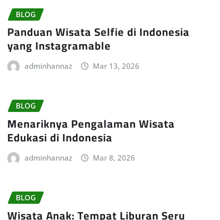
BLOG
Panduan Wisata Selfie di Indonesia
yang Instagramable
adminhannaz
Mar 13, 2026
BLOG
Menariknya Pengalaman Wisata
Edukasi di Indonesia
adminhannaz
Mar 8, 2026
BLOG
Wisata Anak: Tempat Liburan Seru