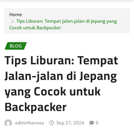
Home
Tips Liburan: Tempat Jalan-jalan di Jepang yang
Cocok untuk Backpacker
BLOG
Tips Liburan: Tempat
Jalan-jalan di Jepang
yang Cocok untuk
Backpacker
adminhannaz
Sep 27, 2024
0