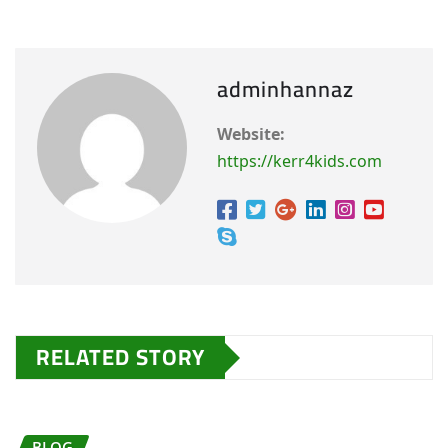
adminhannaz
Website:
https://kerr4kids.com
RELATED STORY
BLOG