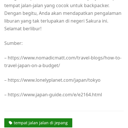
tempat jalan-jalan yang cocok untuk backpacker.
Dengan begitu, Anda akan mendapatkan pengalaman
liburan yang tak terlupakan di negeri Sakura ini.
Selamat berlibur!
Sumber:
– https://www.nomadicmatt.com/travel-blogs/how-to-
travel-japan-on-a-budget/
– https://www.lonelyplanet.com/japan/tokyo
– https://www.japan-guide.com/e/e2164.html
tempat jalan jalan di jepang