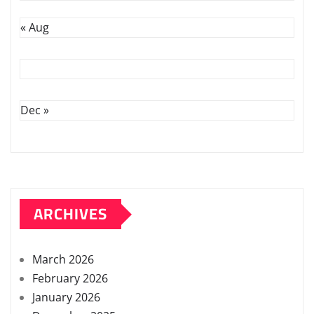
« Aug
Dec »
ARCHIVES
March 2026
February 2026
January 2026